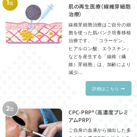
1
位
肌の再生医療（線維芽細胞
治療）
線維芽細胞治療はご自分の細
胞を使った肌バンク培養移植
治療です。 「コラーゲン、
ヒアルロン酸、エラスチン」
などを産生する「線維（繊
維）芽細胞」は、加齢により
減少...
詳細はこちら
2
位
CPC-PRP®（高濃度プレミ
アムPRP）
ご自身の血液から抽出した多