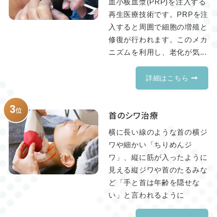
血小板血漿(PRP)を注入する
再生医療技術です。PRPを注
入すると周囲で細胞の増殖と
修復が行われます。このメカ
ニズムを利用し、老化が気...
詳細はこちら
3
位
首のシワ治療
横に長い線のような首の横ジ
ワや細かい「ちりめんジ
ワ」、縦に筋が入ったように
見える縦ジワや首のたるみな
ど「手と首は年齢を隠せな
い」と言われるように