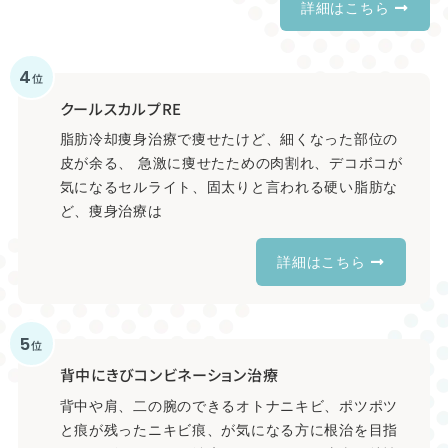
詳細はこちら
4
位
クールスカルプRE
脂肪冷却痩身治療で痩せたけど、細くなった部位の
皮が余る、 急激に痩せたための肉割れ、デコボコが
気になるセルライト、固太りと言われる硬い脂肪な
ど、痩身治療は
詳細はこちら
5
位
背中にきびコンビネーション治療
背中や肩、二の腕のできるオトナニキビ、ポツポツ
と痕が残ったニキビ痕、が気になる方に根治を目指