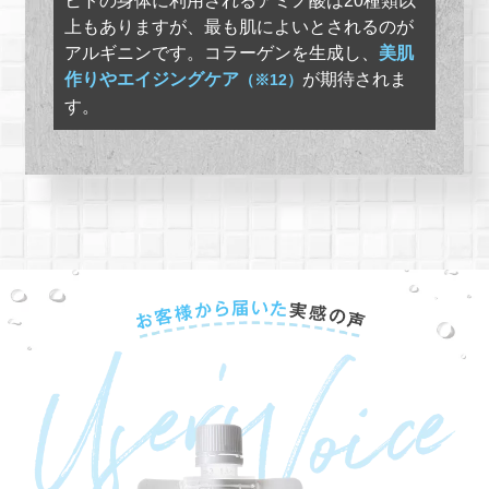
上もありますが、最も肌によいとされるのが
アルギニンです。コラーゲンを生成し、
美肌
作りやエイジングケア
が期待されま
（※12）
す。