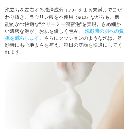
泡立ちを左右する洗浄成分
を１％未満までこだ
（※9）
わり抜
き、ラウリン酸を不使用
ながらも、機
（※10）
能的かつ快適な
“クリーミー濃密泡”を実現。きめ細か
い濃密な泡が、お肌を優しく包み、
洗顔時の肌への負
担を減らします。
さらにクッションのような
泡は、
洗
顔時にも心地よさを与え、毎日の洗顔を快適に
してく
れます。