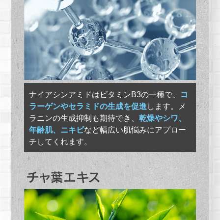
ナイアシンアミドはビタミンB3の一種で、
コ
ラーゲンやセラミドの生成を促進
します。メ
ラニンの生成抑制も期待でき、
乾燥やシワ、
年齢肌、ニキビ
など幅広い肌悩みにアプロー
チしてくれます。