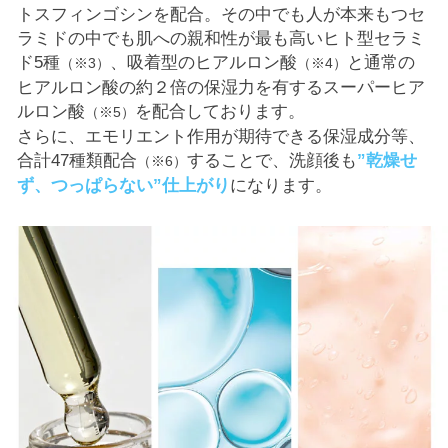
トスフィンゴシンを配合。その中でも人が本来もつセ
ラミドの中でも肌への親和性が最も高いヒト型セラミ
ド5種
、吸着型のヒアルロン酸
と通常の
（※3）
（※4）
ヒアルロン酸の約２倍の保湿力を有するスーパーヒア
ルロン酸
を配合しております。
（※5）
さらに、エモリエント作用が期待できる保湿成分等、
合計47種類配合
することで、洗顔後も
”乾燥せ
（※6）
ず、つっぱらない”仕上がり
になります。