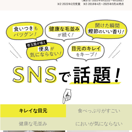
キレイな目元
食べっぷりがすごい
健康な毛並み
においが気にならない