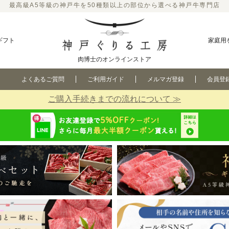
最高級A5等級の神戸牛を50種類以上の部位から選べる神戸牛専門店
ギフト
家庭用
肉博士のオンラインストア
よくあるご質問
ご利用ガイド
メルマガ登録
会員登
ご購入手続きまでの流れについて ≫