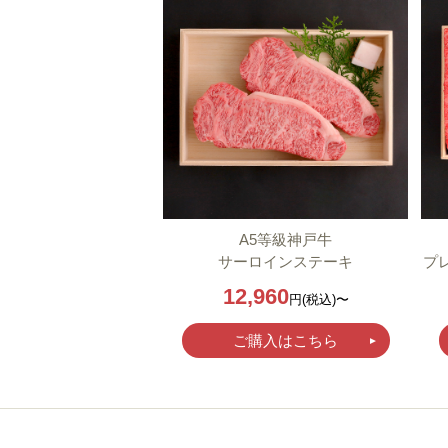
A5等級神戸牛
サーロインステーキ
プ
12,960
円(税込)〜
ご購入はこちら