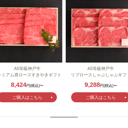
A5等級神戸牛
A5等級神戸牛
レミアム肩ロースすきやきギフト
リブロースしゃぶしゃぶギフ
8,424
9,288
円(税込)〜
円(税込)〜
ご購入はこちら
ご購入はこちら