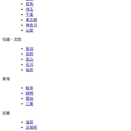
群馬
埼玉
千葉
東京都
神奈川
山梨
信越・北陸
新潟
長野
富山
石川
福井
東海
岐阜
静岡
愛知
三重
近畿
滋賀
京都府