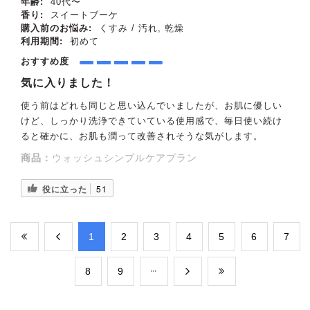
年齢:
40代〜
香り:
スイートブーケ
購入前のお悩み:
くすみ / 汚れ, 乾燥
利用期間:
初めて
おすすめ度
気に入りました！
使う前はどれも同じと思い込んでいましたが、お肌に優しい
けど、しっかり洗浄できていている使用感で、毎日使い続け
ると確かに、お肌も潤って改善されそうな気がします。
商品：
ウォッシュシンプルケアプラン
役に立った
51
​1
​2
​3
​4
​5
​6
​7
​8
​9