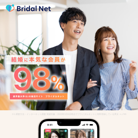
※1 調査方法：インターネット調査 実績対象：2023年3月6日時点でブライダルネットに有料登録している男女 ｎ=749