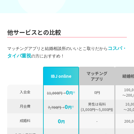
他サービスとの比較
コスパ・
マッチングアプリと結婚相談所のいいとこ取りだから
タイパ重視
の方におすすめ！
マッチング
IBJ online
結婚
アプリ
100,
0
入会金
0円
※
11,000円
→
円
〜200,
男性は有料
10,0
0
月会費
※
7,700円
→
円
(3,000円〜5,000円)
〜20,
0
成婚料
-
200,
円