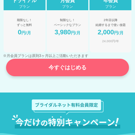
トライアル
月会員
年会員
プラン
プラン
プラン
期限なし！
制限なし！
2年目以降
ずっと無料
ベーシックなプラン
結婚するまで使い放題
0
3,980
2,000
円/月
円/月
円/月
24,000円/年
※月会員プランは原則3ヶ月以上ご活動いただきます
今すぐはじめる