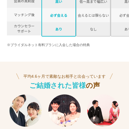
会員の真剣度
高い
低〜高まで幅広い
高
マッチング後
必ず会える
会えるとは限らない
必ず
カウンセラー
あり
なし
あ
サポート
※ブライダルネット有料プランに入会した場合の特典
平均4.6ヶ月で素敵なお相手と出会っています
ご結婚された皆様
の声