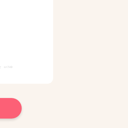
n=749