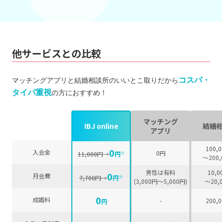
他サービスとの比較
コスパ・
マッチングアプリと結婚相談所のいいとこ取りだから
タイパ重視
の方におすすめ！
マッチング
IBJ online
結婚
アプリ
100,
0
入会金
0円
※
11,000円
→
円
〜200,
男性は有料
10,0
0
月会費
※
7,700円
→
円
(3,000円〜5,000円)
〜20,
0
成婚料
-
200,
円