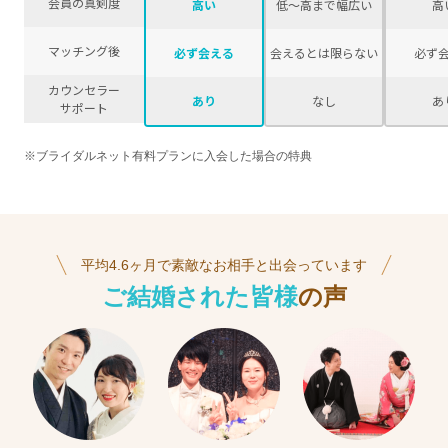
会員の真剣度
高い
低〜高まで幅広い
高
マッチング後
必ず会える
会えるとは限らない
必ず
カウンセラー
あり
なし
あ
サポート
※ブライダルネット有料プランに入会した場合の特典
平均4.6ヶ月で素敵なお相手と出会っています
ご結婚された皆様
の声