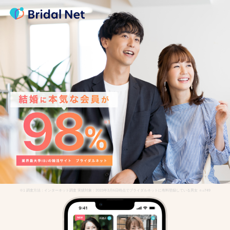
※1 調査方法：インターネット調査 実績対象：2023年3月6日時点でブライダルネットに有料登録している男女 ｎ=749