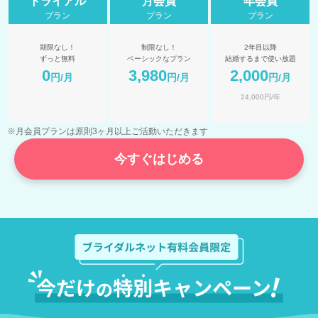
トライアル
月会員
年会員
プラン
プラン
プラン
期限なし！
制限なし！
2年目以降
ずっと無料
ベーシックなプラン
結婚するまで使い放題
0
3,980
2,000
円/月
円/月
円/月
24,000円/年
※月会員プランは原則3ヶ月以上ご活動いただきます
今すぐはじめる