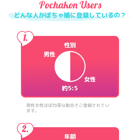
Pochakon Users
どんな人がぽちゃ婚に登録しているの？
性別
約5:5
男性女性ほぼ均等な割合でご登録されてい
ます。
年齢