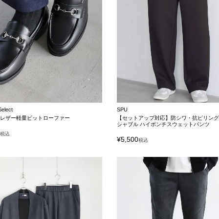
Select
SPU
クレザー軽量ビットローファー
【セットアップ対応】防シワ・抗ピリング
シャブル ハイポンチスウェットパンツ
0
税込
¥
5,500
税込