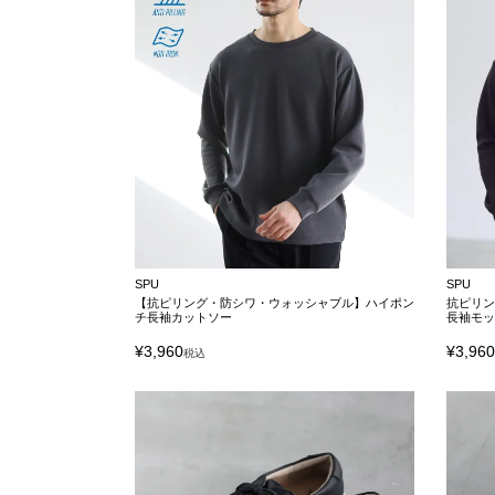
SPU
SPU
【抗ピリング・防シワ・ウォッシャブル】ハイポン
抗ピリン
チ長袖カットソー
長袖モ
¥
3,960
¥
3,96
税込