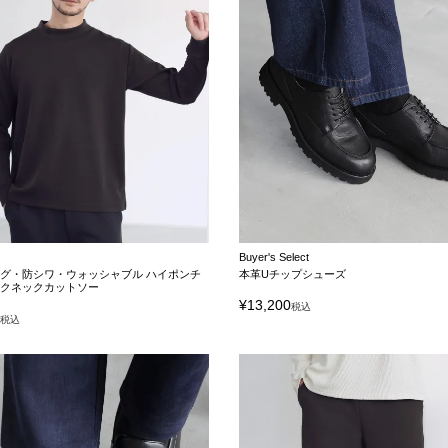
Buyer's Select
グ・防シワ・ウォッシャブル ハイポンチ
本革Uチップシューズ
ックネックカットソー
¥
13,200
税込
0
税込