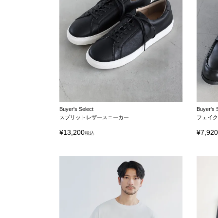
Buyer's Select
Buyer's 
スプリットレザースニーカー
フェイ
¥
13,200
¥
7,92
税込