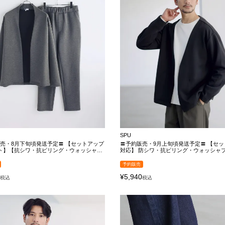
SPU
売・8月下旬頃発送予定〓 【セットアップ
〓予約販売・9月上旬頃発送予定〓 【セッ
ト】【抗シワ・抗ピリング・ウォッシャブ
対応】 防シワ・抗ピリング・ウォッシャ
イポンチノーカラージャケット＆イージーパ
性ハイポンチ長袖ノーカラーカーディガン
ットアップ
予約販売
0
¥
5,940
税込
税込