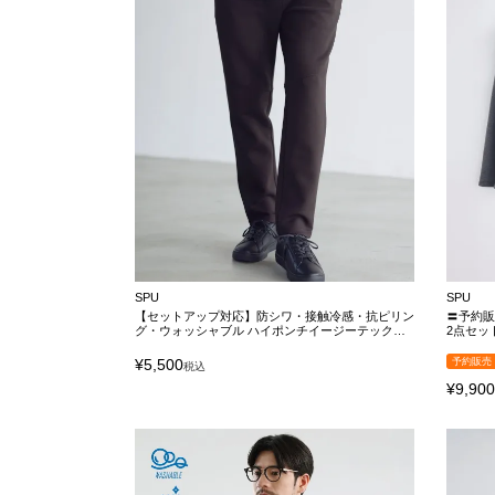
SPU
SPU
【セットアップ対応】防シワ・接触冷感・抗ピリン
〓予約販
グ・ウォッシャブル ハイポンチイージーテックパ
2点セッ
ンツ
ル】ハ
ンツ セ
¥
5,500
予約販売
税込
¥
9,90