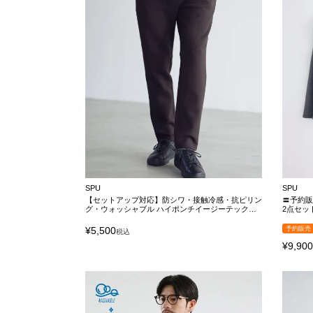
SPU
SPU
【セットアップ対応】防シワ・接触冷感・抗ピリン
〓予約販
グ・ウォッシャブル ハイポンチイージーテックパ
2点セッ
ンツ
ル】ハ
ンツ セ
¥
5,500
予約販売
税込
¥
9,90