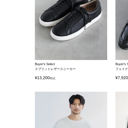
Buyer's Select
Buyer's 
スプリットレザースニーカー
フェイ
¥
13,200
¥
7,92
税込