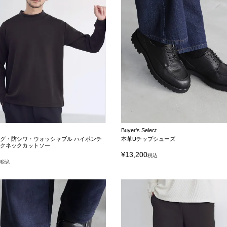
Buyer's Select
グ・防シワ・ウォッシャブル ハイポンチ
本革Uチップシューズ
ックネックカットソー
¥
13,200
税込
0
税込