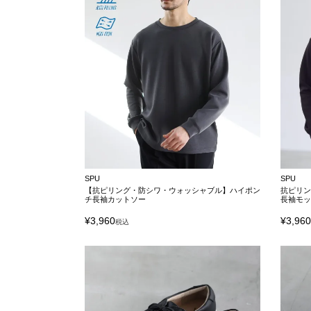
SPU
SPU
【抗ピリング・防シワ・ウォッシャブル】ハイポン
抗ピリン
チ長袖カットソー
長袖モ
¥
3,960
¥
3,96
税込