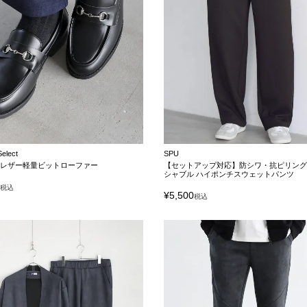
Select
SPU
クレザー軽量ビットローファー
【セットアップ対応】防シワ・抗ピリング
シャブル ハイポンチスウェットパンツ
0
税込
¥
5,500
税込