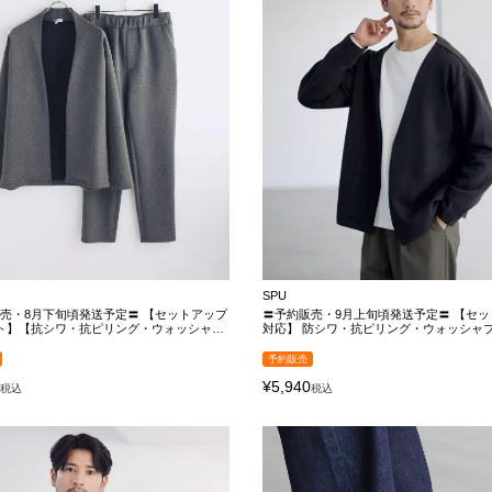
SPU
売・8月下旬頃発送予定〓 【セットアップ
〓予約販売・9月上旬頃発送予定〓 【セッ
ト】【抗シワ・抗ピリング・ウォッシャブ
対応】 防シワ・抗ピリング・ウォッシャ
イポンチノーカラージャケット＆イージーパ
性ハイポンチ長袖ノーカラーカーディガン
ットアップ
予約販売
0
¥
5,940
税込
税込