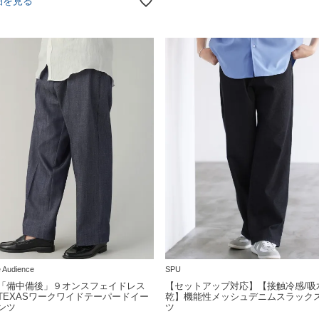
細を見る
 Audience
SPU
「備中備後」９オンスフェイドレス
【セットアップ対応】【接触冷感/吸
TEXASワークワイドテーパードイー
乾】機能性メッシュデニムスラック
ンツ
ツ