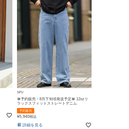
SPU
〓予約販売・8月下旬頃発送予定〓 12ozリ
ラックスフィットストレートデニム
予約販売
¥
5,940
税込
詳細を見る