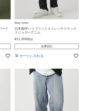
Betty Smith
パード
日本製5Pハイブリットストレッチリラック
スジョガーデニム
¥
11,000
税込
在庫切れ
カートに入れる