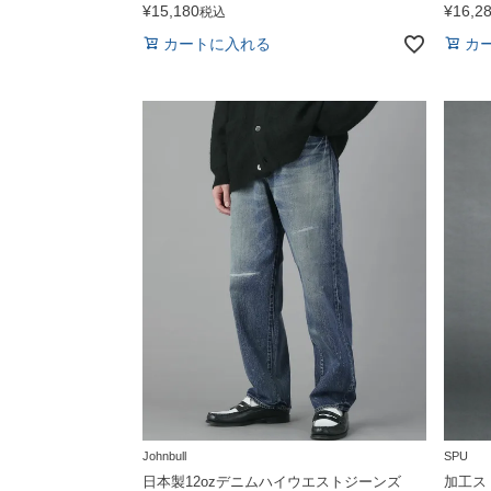
¥
15,180
¥
16,2
税込
カートに入れる
カ
Johnbull
SPU
日本製12ozデニムハイウエストジーンズ
加工ス