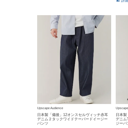
詳
Upscape Audience
Upscape
日本製「備後」12オンスセルヴィッチ赤耳
日本製
デニム２タックワイドテーパードイージー
デニム
パンツ
ジーパ