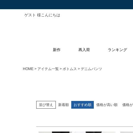
ゲスト 様こんにちは
キーワード
新作
再入荷
ランキング
価格
〜
HOME
アイテム一覧
ボトムス
デニムパンツ
サイズ
指定なし
S
M
L
XL
並び替え
新着順
おすすめ順
価格が高い順
価格が