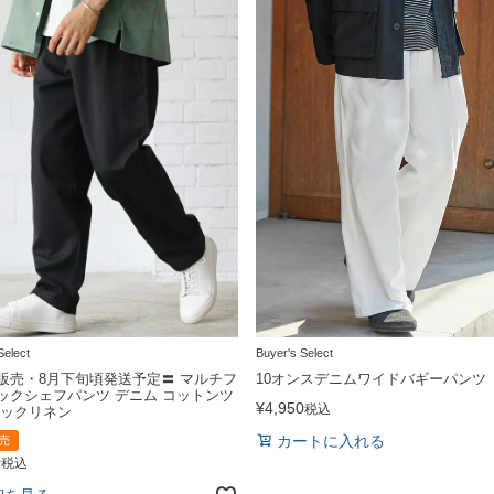
Select
Buyer's Select
販売・8月下旬頃発送予定〓 マルチフ
10オンスデニムワイドバギーパンツ
ックシェフパンツ デニム コットンツ
¥
4,950
税込
テックリネン
カートに入れる
売
0
税込