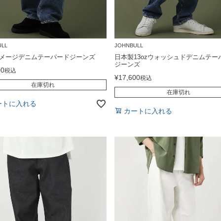
ULL
JOHNBULL
zダメージデニムテーパードジーンズ
日本製13ozウォッシュドデニムテー
ジーンズ
00
税込
¥
17,600
税込
在庫切れ
在庫切れ
ートに入れる
カートに入れる