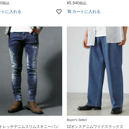
80
¥
5,940
税込
税込
ートに入れる
カートに入れる
Buyer's Select
トレッチデニムスリムスキニーパン
12オンスデニムワイドスラックス