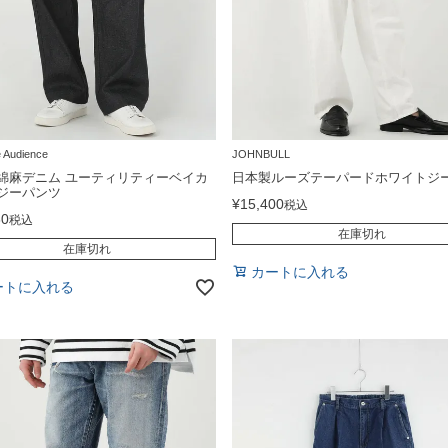
 Audience
JOHNBULL
綿麻デニム ユーティリティーベイカ
日本製ルーズテーパードホワイトジ
ジーパンツ
¥
15,400
税込
80
税込
在庫切れ
在庫切れ
カートに入れる
ートに入れる