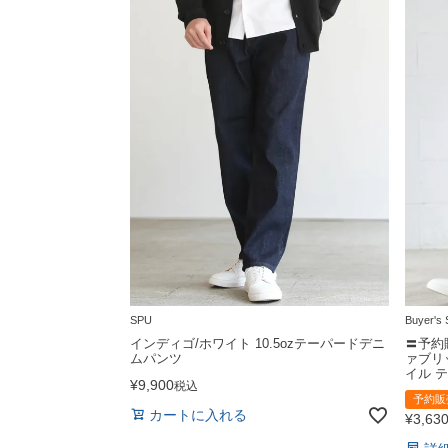
SPU
Buyer's 
インディゴ/ホワイト 10.5ozテーパードデニ
〓予約
ムパンツ
ァブリ
イル 
¥
9,900
税込
予約販
カートに入れる
¥
3,63