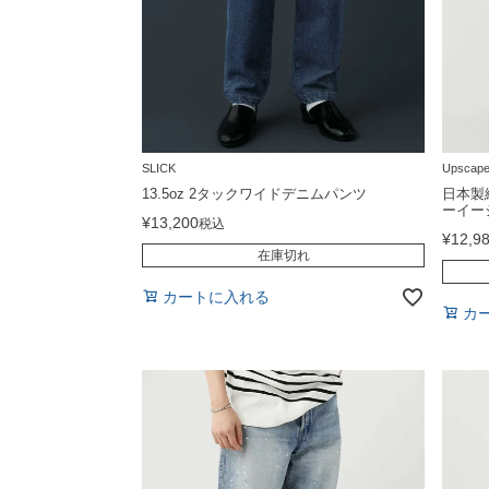
SLICK
Upscape
13.5oz 2タックワイドデニムパンツ
日本製
ーイー
¥
13,200
税込
¥
12,9
在庫切れ
カートに入れる
カ