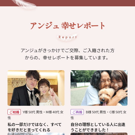
アンジュ 幸せレポート
アンジュがきっかけでご交際、ご入籍された方
からの、幸せレポートを募集しています。
ご結婚
Y様 50代 男性・M様 40代 女
ご再婚
B様 50代 男性・C様 50代 女
性
性
私の一部だけではなく、すべて
自分の理想としている人に出逢
を好きだと言ってくれる
うことができました！