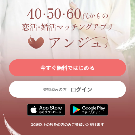
40
50
60
･
･
代からの
恋活･婚活
マッチングアプリ
今すぐ無料ではじめる
ログイン
登録済みの方
30歳以上の独身の方のみご登録いただけます