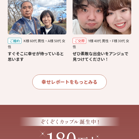
ご婚約
K様 60代 男性・A様 50代 女
ご交際
Y様 40代 男性・F様 30代 女
性
性
すぐそこに幸せが待っていると
ぜひ素敵な出会いをアンジュで
思います
見つけてください！
幸せレポートをもっとみる
!
ぞくぞくカップル
誕生中
180