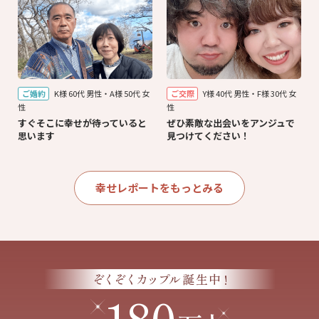
ご婚約
K様 60代 男性・A様 50代 女
ご交際
Y様 40代 男性・F様 30代 女
性
性
すぐそこに幸せが待っていると
ぜひ素敵な出会いをアンジュで
思います
見つけてください！
幸せレポートをもっとみる
!
ぞくぞくカップル
誕生中
180