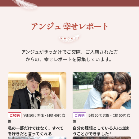
アンジュ 幸せレポート
アンジュがきっかけでご交際、ご入籍された方
からの、幸せレポートを募集しています。
ご結婚
Y様 50代 男性・M様 40代 女
ご再婚
B様 50代 男性・C様 50代 女
性
性
私の一部だけではなく、すべて
自分の理想としている人に出逢
を好きだと言ってくれる
うことができました！