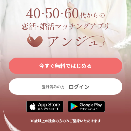
40
50
60
･
･
代からの
恋活･婚活
マッチングアプリ
今すぐ無料ではじめる
ログイン
登録済みの方
30歳以上の独身の方のみご登録いただけます