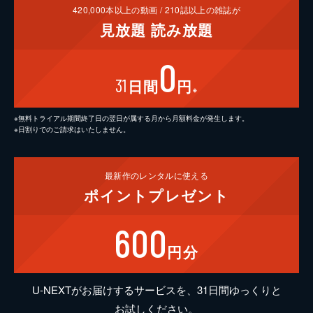
420,000
本以上の動画 /
210
誌以上の雑誌が
見放題
読み放題
0
31
日間
円
※
※無料トライアル期間終了日の翌日が属する月から月額料金が発生します。
※日割りでのご請求はいたしません。
最新作の
レンタルに使える
ポイント
プレゼント
600
円分
U-NEXTがお届けするサービスを、31日間ゆっくりと
お試しください。