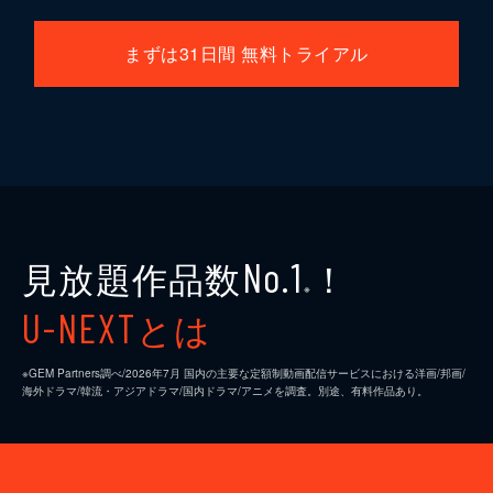
まずは31日間 無料トライアル
見放題作品数
！
No.1
※
とは
U-NEXT
※GEM Partners調べ/2026年7⽉ 国内の主要な定額制動画配信サービスにおける洋画/邦画/
海外ドラマ/韓流・アジアドラマ/国内ドラマ/アニメを調査。別途、有料作品あり。