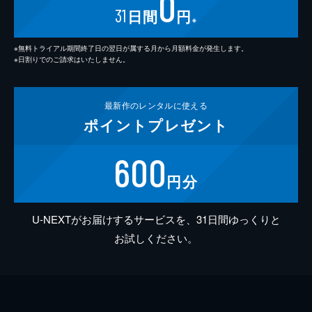
0
31
日間
円
※
※無料トライアル期間終了日の翌日が属する月から月額料金が発生します。
※日割りでのご請求はいたしません。
最新作の
レンタルに使える
ポイント
プレゼント
600
円分
U-NEXTがお届けするサービスを、31日間ゆっくりと
お試しください。