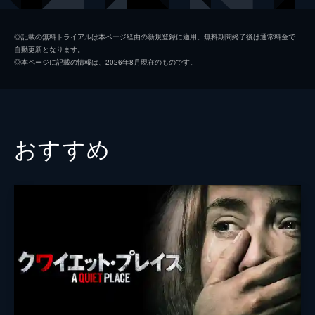
アマンダ・ダンフリー
ローリー・ホールデン
◎記載の無料トライアルは本ページ経由の新規登録に適用。無料期間終了後は通常料金で
自動更新となります。
ブレント・ノートン
アンドレ・ブラウアー
◎本ページに記載の情報は、2026年8月現在のものです。
オリー・ウィークス
トビー・ジョーンズ
ジム・グロンディン
ウィリアム・サドラー
ダン・ミラー
ジェフリー・デマン
おすすめ
アイリーン・レプラー
フランシス・スターンハーゲン
サリー
アレクサ・ダヴァロス
ビリー・ドレイトン
ネイサン・ギャンブル
ノーム
クリス・オーウェン
ウェイン・ジェサップ
サム・ウィットワー
バド・ブラウン
ロバート・トレヴァイラー