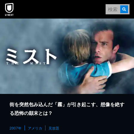
本文へスキップ
街を突然包み込んだ「霧」が引き起こす、想像を絶す
る恐怖の顛末とは？
2007年
アメリカ
見放題