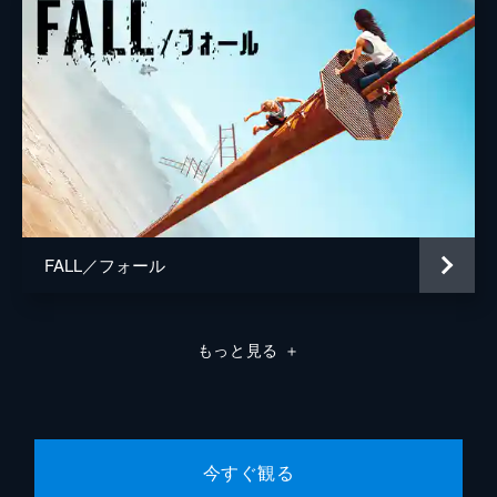
原作
スティーヴン・キング
音楽
マーク・アイシャム
製作
フランク・ダラボン
リズ・グロッツァー
FALL／フォール
もっと見る
＋
今すぐ観る