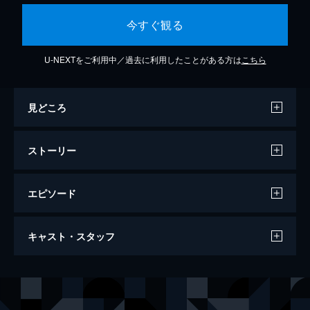
今すぐ観る
U-NEXTをご利用中／過去に利用したことがある方は
こちら
見どころ
ストーリー
エピソード
ミスト
キャスト・スタッフ
126分
出演
デヴィッド・ドレイトン
トーマス・ジェーン
ミセス・カーモディ
マーシャ・ゲイ・ハーデン