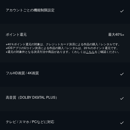
アカウントごとの機能制限設定
ポイント還元
最⼤40%
※
※
40％ポイント還元の対象は、クレジットカード決済による作品の購入 / レンタルです。
※
iOSアプリのUコイン決済による作品の購入 / レンタルは、20％のポイント還元です。
※
還元の対象外となる決済方法や商品があります。くわしくは
こちら
をご確認ください。
フルHD画質 / 4K画質
⾼⾳質（DOLBY DIGITAL PLUS）
テレビ / スマホ / PCなどに対応