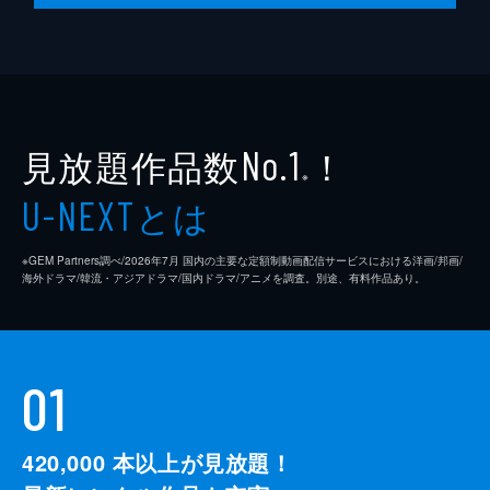
見放題作品数
！
No.1
※
とは
U-NEXT
※GEM Partners調べ/2026年7⽉ 国内の主要な定額制動画配信サービスにおける洋画/邦画/
海外ドラマ/韓流・アジアドラマ/国内ドラマ/アニメを調査。別途、有料作品あり。
01
420,000
本以上が見放題！