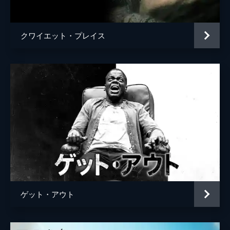
マイロン
デヴィッド・ジェンセン
ステファニー・ドレイトン
ケリー・コリンズ・リンツ
クワイエット・プレイス
フアン・パレハ
メリッサ・マクブライド
ブライアン・リビー
ジャクソン・ハースト
ブランドン・オデル
スーザン・メイラースタイン
ウォルター・フォントルロイ
アミン・ジョセフ
ゲット・アウト
監督
フランク・ダラボン
脚本
フランク・ダラボン