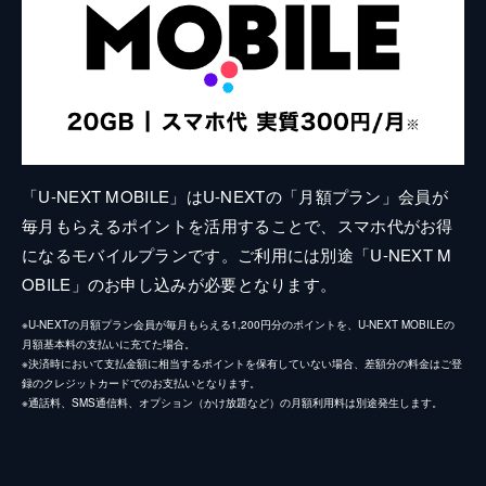
「U-NEXT MOBILE」はU-NEXTの「月額プラン」会員が
毎月もらえるポイントを活用することで、スマホ代がお得
になるモバイルプランです。ご利用には別途「U-NEXT M
OBILE」のお申し込みが必要となります。
※U-NEXTの月額プラン会員が毎月もらえる1,200円分のポイントを、U-NEXT MOBILEの
月額基本料の支払いに充てた場合。
※決済時において支払金額に相当するポイントを保有していない場合、差額分の料金はご登
録のクレジットカードでのお支払いとなります。
※通話料、SMS通信料、オプション（かけ放題など）の月額利用料は別途発生します。