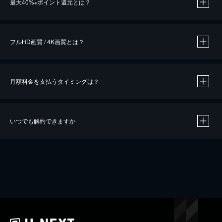
最大40%
ポイント還元とは？
※
※
作品によって必要なポイントが異なります。
フルHD画質 / 4K画質とは？
月額料金を支払うタイミングは？
※
40％ポイント還元の対象は、クレジットカード決済による作品の購入 / レンタルです。
※
iOSアプリのUコイン決済による作品の購入 / レンタルは、20％のポイント還元です。
※
還元の対象外となる決済方法や商品があります。くわしくは
こちら
をご確認ください。
いつでも解約できますか
こちら