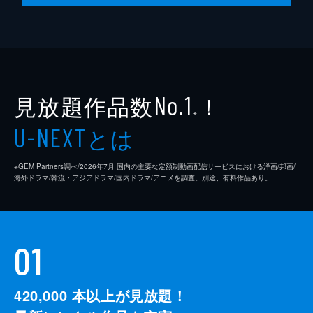
見放題作品数
！
No.1
※
とは
U-NEXT
※GEM Partners調べ/2026年7⽉ 国内の主要な定額制動画配信サービスにおける洋画/邦画/
海外ドラマ/韓流・アジアドラマ/国内ドラマ/アニメを調査。別途、有料作品あり。
01
420,000
本以上が見放題！