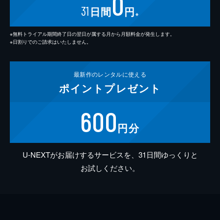
0
31
日間
円
※
※無料トライアル期間終了日の翌日が属する月から月額料金が発生します。
※日割りでのご請求はいたしません。
最新作の
レンタルに使える
ポイント
プレゼント
600
円分
U-NEXTがお届けするサービスを、31日間ゆっくりと
お試しください。