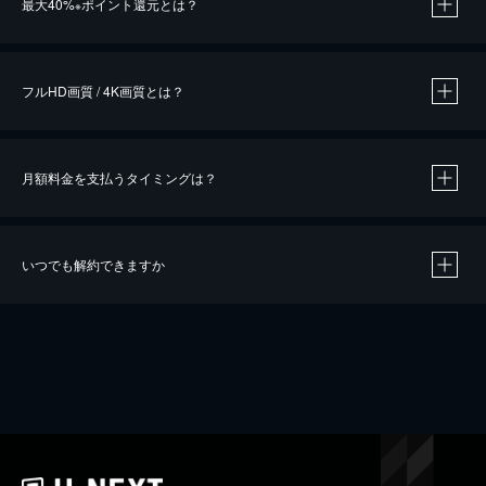
最大40%
ポイント還元とは？
※
※
作品によって必要なポイントが異なります。
フルHD画質 / 4K画質とは？
月額料金を支払うタイミングは？
※
40％ポイント還元の対象は、クレジットカード決済による作品の購入 / レンタルです。
※
iOSアプリのUコイン決済による作品の購入 / レンタルは、20％のポイント還元です。
※
還元の対象外となる決済方法や商品があります。くわしくは
こちら
をご確認ください。
いつでも解約できますか
こちら