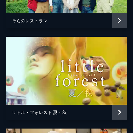
緒形直人
監督
荻上直子
そらのレストラン
脚本
荻上直子
原作
荻上直子
音楽
パスカルズ
リトル・フォレスト 夏・秋