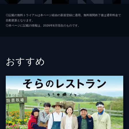
南詩織
満島ひかり
◎記載の無料トライアルは本ページ経由の新規登録に適用。無料期間終了後は通常料金で
自動更新となります。
溝口健一
吉岡秀隆
◎本ページに記載の情報は、2026年8月現在のものです。
江口のりこ
黒田大輔
知久寿焼
おすすめ
北村光授
松島羽那
柄本佑
田中美佐子
薬師丸ひろ子
笹野高史