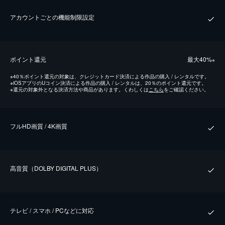
アカウントごとの機能制限設定
ポイント還元
最⼤40%
※
※
40％ポイント還元の対象は、クレジットカード決済による作品の購入 / レンタルです。
※
iOSアプリのUコイン決済による作品の購入 / レンタルは、20％のポイント還元です。
※
還元の対象外となる決済方法や商品があります。くわしくは
こちら
をご確認ください。
フルHD画質 / 4K画質
⾼⾳質（DOLBY DIGITAL PLUS）
テレビ / スマホ / PCなどに対応