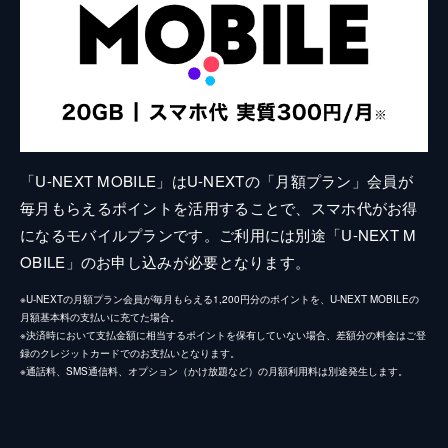
「U-NEXT MOBILE」はU-NEXTの「月額プラン」会員が
毎月もらえるポイントを活用することで、スマホ代がお得
になるモバイルプランです。ご利用には別途「U-NEXT M
OBILE」のお申し込みが必要となります。
※U-NEXTの月額プラン会員が毎月もらえる1,200円分のポイントを、U-NEXT MOBILEの
月額基本料の支払いに充てた場合。
※決済時において支払金額に相当するポイントを保有していない場合、差額分の料金はご登
録のクレジットカードでのお支払いとなります。
※通話料、SMS通信料、オプション（かけ放題など）の月額利用料は別途発生します。