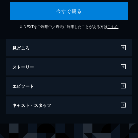
今すぐ観る
U-NEXTをご利用中／過去に利用したことがある方は
こちら
見どころ
ストーリー
エピソード
川っぺりムコリッタ
キャスト・スタッフ
121分
出演
山田たけし
松山ケンイチ
島田幸三
ムロツヨシ