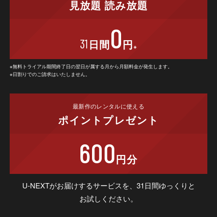
見放題
読み放題
0
31
日間
円
※
※無料トライアル期間終了日の翌日が属する月から月額料金が発生します。
※日割りでのご請求はいたしません。
最新作の
レンタルに使える
ポイント
プレゼント
600
円分
U-NEXTがお届けするサービスを、31日間ゆっくりと
お試しください。