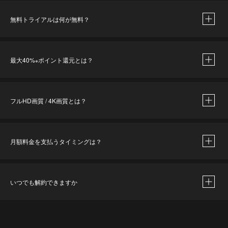
無料トライアルは何が無料？
※
最大40%
ポイント還元とは？
※
※
作品によって必要なポイントが異なります。
フルHD画質 / 4K画質とは？
月額料金を支払うタイミングは？
※
40％ポイント還元の対象は、クレジットカード決済による作品の購入 / レンタルです。
※
iOSアプリのUコイン決済による作品の購入 / レンタルは、20％のポイント還元です。
※
還元の対象外となる決済方法や商品があります。くわしくは
こちら
をご確認ください。
いつでも解約できますか