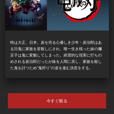
時は大正、日本。炭を売る心優しき少年・炭治郎はあ
る日鬼に家族を皆殺しにされ、唯一生き残った妹の禰
豆子は鬼に変貌してしまった。絶望的な現実に打ちの
めされる炭治郎だったが妹を人間に戻し、家族を殺し
た鬼を討つため“鬼狩り”の道を進む決意をする。
今すぐ観る