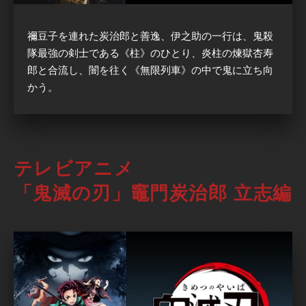
禰豆子を連れた炭治郎と善逸、伊之助の一行は、鬼殺
隊最強の剣士である《柱》のひとり、炎柱の煉獄杏寿
郎と合流し、闇を往く《無限列車》の中で鬼に立ち向
かう。
テレビアニメ
「鬼滅の刃」竈門炭治郎 立志編