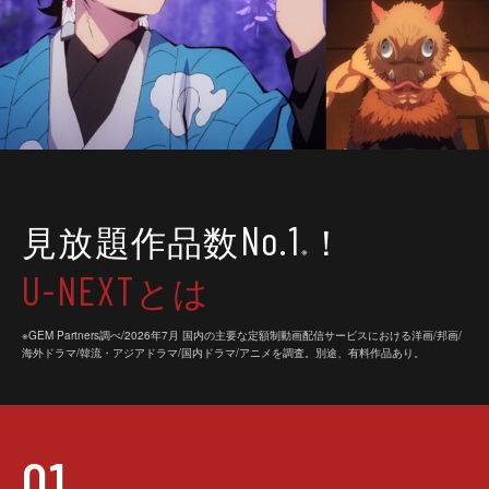
見放題作品数
！
No.1
※
とは
U-NEXT
※GEM Partners調べ/2026年7⽉ 国内の主要な定額制動画配信サービスにおける洋画/邦画/
海外ドラマ/韓流・アジアドラマ/国内ドラマ/アニメを調査。別途、有料作品あり。
01