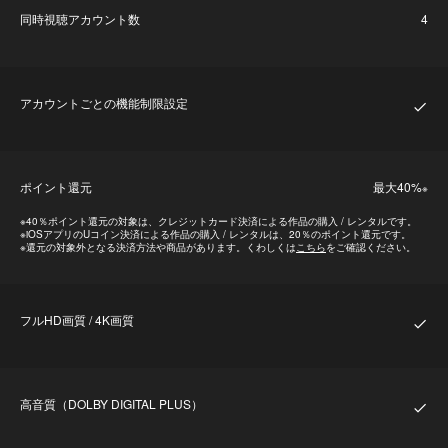
同時視聴アカウント数
4
アカウントごとの機能制限設定
ポイント還元
最⼤40%
※
※
40％ポイント還元の対象は、クレジットカード決済による作品の購入 / レンタルです。
※
iOSアプリのUコイン決済による作品の購入 / レンタルは、20％のポイント還元です。
※
還元の対象外となる決済方法や商品があります。くわしくは
こちら
をご確認ください。
フルHD画質 / 4K画質
⾼⾳質（DOLBY DIGITAL PLUS）