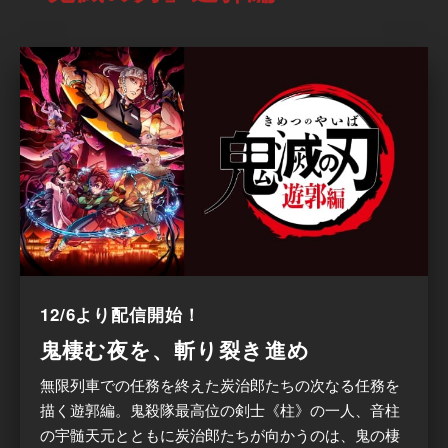
12/6より配信開始！
鬼棲む夜を、斬り裂き進め
無限列車での任務を終えた炭治郎たちの次なる任務を
描く遊郭編。鬼殺隊最高位の剣士《柱》の一人、音柱
の宇髄天元とともに炭治郎たちが向かうのは、鬼の棲