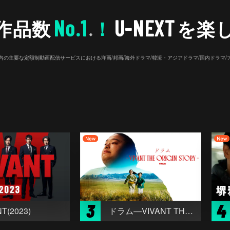
No.1
U-NEXT
作品数
！
を楽
※
26年7⽉ 国内の主要な定額制動画配信サービスにおける洋画/邦画/海外ドラマ/韓流・アジアドラマ/国内ドラ
3
4
T(2023)
ドラム―VIVANT THE ORIGIN STORY―