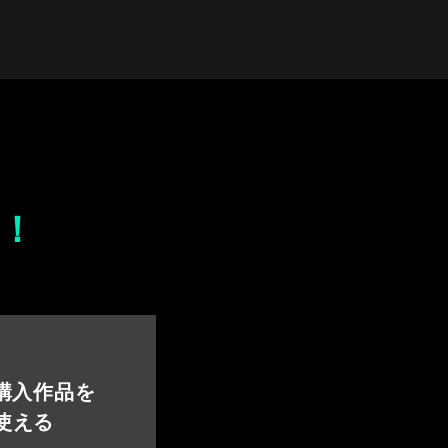
！
 購入作品を
使える