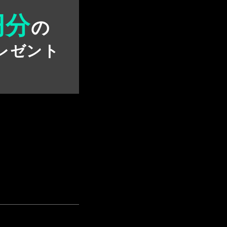
円分
の
レゼント