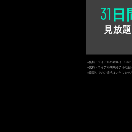
31
日
見放題
※無料トライアルの対象は、U-N
※無料トライアル期間終了日の翌
※日割りでのご請求はいたしませ