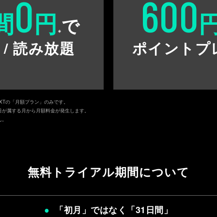
0
600
間
円
で
※
 / 読み放題
ポイントプ
EXTの「月額プラン」のみです。
日が属する月から月額料金が発生します。
ん。
無料トライアル期間について
「初月」ではなく「
31日間
」