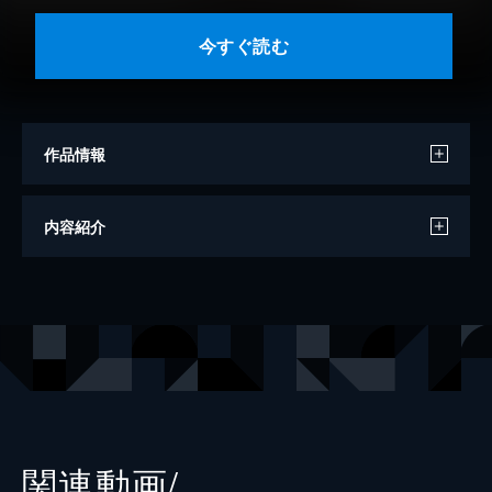
今すぐ読む
作品情報
原作
山川直輝
内容紹介
著者
朝基まさし
出版社
講談社
掲載誌
ヤングマガジン
関連動画/