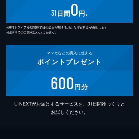
0
31
日間
円
※
※無料トライアル期間終了日の翌日が属する月から月額料金が発生します。
※日割りでのご請求はいたしません。
マンガなどの
購入に使える
ポイント
プレゼント
600
円分
U-NEXTがお届けするサービスを、31日間ゆっくりと
お試しください。