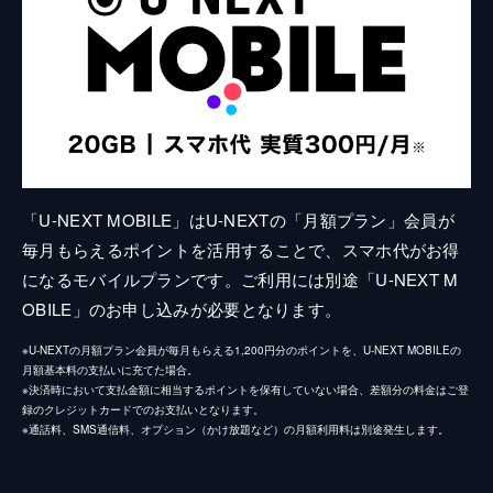
「U-NEXT MOBILE」はU-NEXTの「月額プラン」会員が
毎月もらえるポイントを活用することで、スマホ代がお得
になるモバイルプランです。ご利用には別途「U-NEXT M
OBILE」のお申し込みが必要となります。
※U-NEXTの月額プラン会員が毎月もらえる1,200円分のポイントを、U-NEXT MOBILEの
月額基本料の支払いに充てた場合。
※決済時において支払金額に相当するポイントを保有していない場合、差額分の料金はご登
録のクレジットカードでのお支払いとなります。
※通話料、SMS通信料、オプション（かけ放題など）の月額利用料は別途発生します。