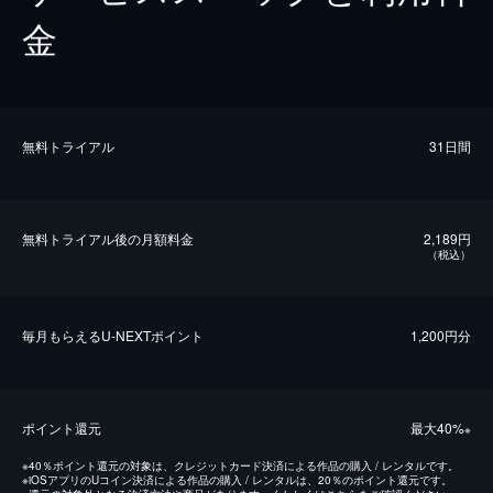
金
無料トライアル
31日間
無料トライアル後の⽉額料金
2,189円
（税込）
毎⽉もらえるU-NEXTポイント
1,200円分
ポイント還元
最⼤40%
※
※
40％ポイント還元の対象は、クレジットカード決済による作品の購入 / レンタルです。
※
iOSアプリのUコイン決済による作品の購入 / レンタルは、20％のポイント還元です。