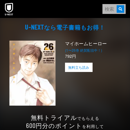
本文へスキップ
なら電⼦書籍もお得！
U-NEXT
マイホームヒーロー
(1〜26巻 絶賛配信中！)
792円
無料立ち読み
無料トライアル
でもらえる
円分のポイント
600
を利用して