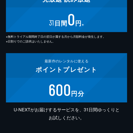
0
31
日間
円
※
※無料トライアル期間終了日の翌日が属する月から月額料金が発生します。
※日割りでのご請求はいたしません。
最新作の
レンタルに使える
ポイント
プレゼント
600
円分
U-NEXTがお届けするサービスを、31日間ゆっくりと
お試しください。