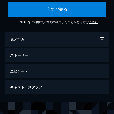
今すぐ観る
U-NEXTをご利用中／過去に利用したことがある方は
こちら
見どころ
ストーリー
エピソード
ヴェノム
キャスト・スタッフ
113分
出演
エディ・ブロック／ヴェノム
トム・ハーディ
アン・ウェイング
ミシェル・ウィリアムズ