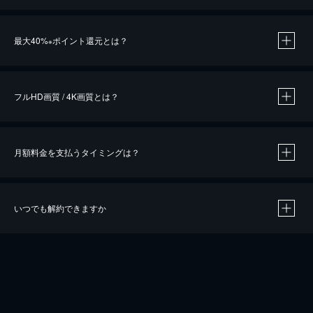
※
最大40%
ポイント還元とは？
※
※
作品によって必要なポイントが異なります。
フルHD画質 / 4K画質とは？
月額料金を支払うタイミングは？
※
40％ポイント還元の対象は、クレジットカード決済による作品の購入 / レンタルです。
※
iOSアプリのUコイン決済による作品の購入 / レンタルは、20％のポイント還元です。
※
還元の対象外となる決済方法や商品があります。くわしくは
こちら
をご確認ください。
いつでも解約できますか
こちら