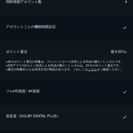
同時視聴アカウント数
4
アカウントごとの機能制限設定
ポイント還元
最⼤40%
※
※
40％ポイント還元の対象は、クレジットカード決済による作品の購入 / レンタルです。
※
iOSアプリのUコイン決済による作品の購入 / レンタルは、20％のポイント還元です。
※
還元の対象外となる決済方法や商品があります。くわしくは
こちら
をご確認ください。
フルHD画質 / 4K画質
⾼⾳質（DOLBY DIGITAL PLUS）