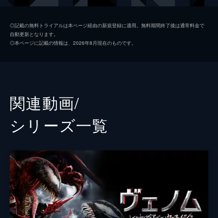
カールトン・ドレイク／ライオット
リズ・アーメッド
◎記載の無料トライアルは本ページ経由の新規登録に適用。無料期間終了後は通常料金で
自動更新となります。
ローランド・トリース
スコット・ヘイズ
◎本ページに記載の情報は、2026年8月現在のものです。
ダン・ルイス
リード・スコット
ドーラ・スカース
ジェニー・スレイト
マリア
メローラ・ウォルターズ
関連動画/
チェン
ペギー・ルー
シリーズ⼀覧
クレタス・キャサディ
ウディ・ハレルソン
エミリオ・リベラ
サム・メディーナ
スコット・デッカート
スタン・リー