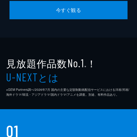
今すぐ観る
見放題作品数
！
No.1
※
とは
U-NEXT
※GEM Partners調べ/2026年7⽉ 国内の主要な定額制動画配信サービスにおける洋画/邦画/
海外ドラマ/韓流・アジアドラマ/国内ドラマ/アニメを調査。別途、有料作品あり。
01