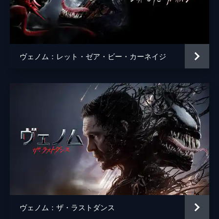
ウェイド・ウィリアムズ
監督
ルーベン・フライシャー
脚本
ジェフ・ピンクナー
ヴェノム：レット・ゼア・ビー・カーネイジ
スコット・ローゼンバーグ
ケリー・マーセル
音楽
ルートヴィッヒ・ヨーランソン
製作
アヴィ・アラッド
マット・トルマック
エイミー・パスカル
ヴェノム：ザ・ラストダンス