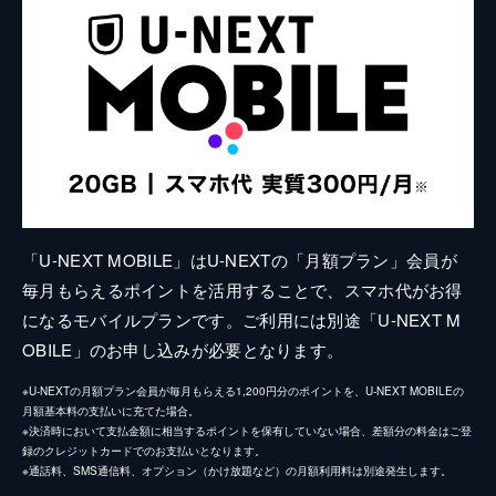
「U-NEXT MOBILE」はU-NEXTの「月額プラン」会員が
毎月もらえるポイントを活用することで、スマホ代がお得
になるモバイルプランです。ご利用には別途「U-NEXT M
OBILE」のお申し込みが必要となります。
※U-NEXTの月額プラン会員が毎月もらえる1,200円分のポイントを、U-NEXT MOBILEの
月額基本料の支払いに充てた場合。
※決済時において支払金額に相当するポイントを保有していない場合、差額分の料金はご登
録のクレジットカードでのお支払いとなります。
※通話料、SMS通信料、オプション（かけ放題など）の月額利用料は別途発生します。