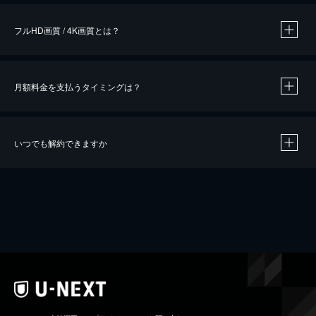
フルHD画質 / 4K画質とは？
月額料金を支払うタイミングは？
※
40％ポイント還元の対象は、クレジットカード決済による作品の購入 / レンタルです。
※
iOSアプリのUコイン決済による作品の購入 / レンタルは、20％のポイント還元です。
※
還元の対象外となる決済方法や商品があります。くわしくは
こちら
をご確認ください。
いつでも解約できますか
こちら