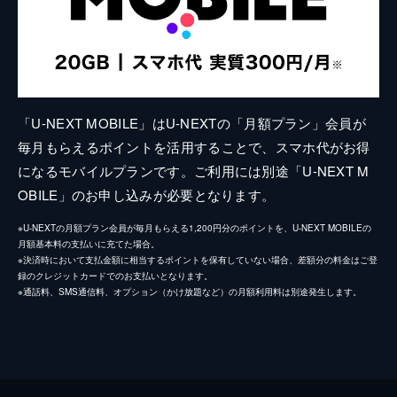
「U-NEXT MOBILE」はU-NEXTの「月額プラン」会員が
毎月もらえるポイントを活用することで、スマホ代がお得
になるモバイルプランです。ご利用には別途「U-NEXT M
OBILE」のお申し込みが必要となります。
※U-NEXTの月額プラン会員が毎月もらえる1,200円分のポイントを、U-NEXT MOBILEの
月額基本料の支払いに充てた場合。
※決済時において支払金額に相当するポイントを保有していない場合、差額分の料金はご登
録のクレジットカードでのお支払いとなります。
※通話料、SMS通信料、オプション（かけ放題など）の月額利用料は別途発生します。