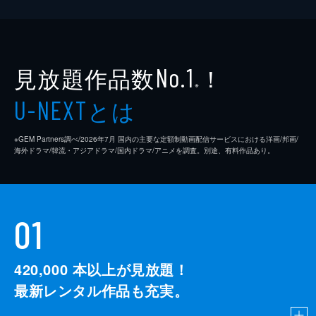
見放題作品数
！
No.1
※
とは
U-NEXT
※GEM Partners調べ/2026年7⽉ 国内の主要な定額制動画配信サービスにおける洋画/邦画/
海外ドラマ/韓流・アジアドラマ/国内ドラマ/アニメを調査。別途、有料作品あり。
01
420,000
本以上が見放題！
最新レンタル作品も充実。