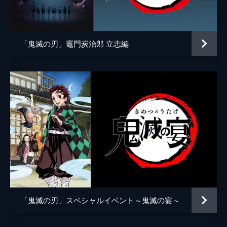
開当時の情報が含まれます
2分
バレンタイン編 第二話
人気アニメ『鬼滅の刃』のキャラクターたち
「鬼滅の刃」竈門炭治郎 立志編
が繰り広げる学園コメディ。どうしてもチョ
コが欲しい善逸は、モテるための秘訣を煉󠄁獄
先生に続き、今度は冨岡先生に聞きに行く。
※映像内に公開当時の情報が含まれます
2分
バレンタイン編 第三話
人気アニメ『鬼滅の刃』のキャラクターたち
が繰り広げる学園コメディ。モテるための秘
訣を聞くため、善逸は煉󠄁獄先生、冨岡先生に
続いて宇髄先生のもとを訪ねることに。※映
像内に公開当時の情報が含まれます
3分
バレンタイン編 第四話
「鬼滅の刃」スペシャルイベント～鬼滅の宴～
人気アニメ『鬼滅の刃』のキャラクターたち
が繰り広げる学園コメディ。ここ数日、学校
の周りに不審者が出るという話が。犯人と思