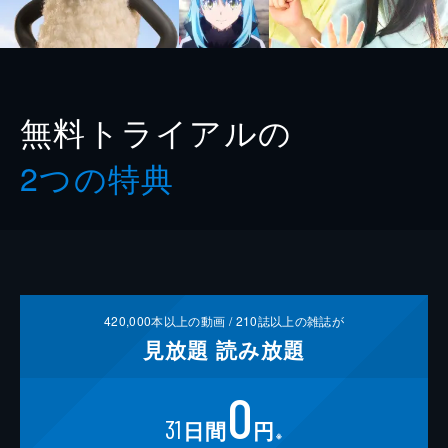
無料トライアルの
2つの特典
420,000
本以上の動画 /
210
誌以上の雑誌が
見放題
読み放題
0
31
日間
円
※