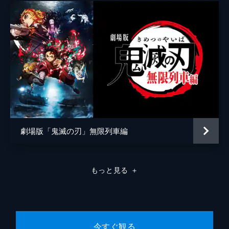
しき人物が描かれたプリントを見た炭治郎
は...。※映像内に公開当時の情報が含まれま
す
3分
劇場版「鬼滅の刃」無限列車編
もっと見る
＋
今すぐ観る