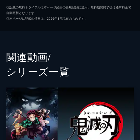
我妻善逸
下野紘
鬼滅の宴 特別編 第二話
◎記載の無料トライアルは本ページ経由の新規登録に適用。無料期間終了後は通常料金で
自動更新となります。
中高一貫校「キメツ学園」を舞台に、人気ア
嘴平伊之助
松岡禎丞
◎本ページに記載の情報は、2026年8月現在のものです。
ニメ『鬼滅の刃』のキャラクターたちが繰り
冨岡義勇
櫻井孝宏
広げる学園コメディ。体育の授業。生徒たち
が真面目に取り組むなか、そこには1人ハッ
煉獄杏寿郎
日野聡
ピーモードでウキウキの善逸の姿があった!
2分
不死川実弥
関智一
関連動画/
鬼滅の宴 特別編 第三話
宇髄天元
小西克幸
中高一貫校「キメツ学園」を舞台に、人気ア
シリーズ⼀覧
ニメ『鬼滅の刃』のキャラクターたちが繰り
岩柱・悲鳴嶼行冥
杉田智和
広げる学園コメディ。ある朝、風紀委員の善
逸は校門で生徒の服装チェックを行うが、や
原作
吾峠呼世晴
ってくるのは個性豊かな生徒ばかりだった。
アニメーション制作
ufotable
2分
バレンタイン編 第一話
人気アニメ『鬼滅の刃』のキャラクターたち
が繰り広げる学園コメディ。バレンタイン当
日。ワクワクして落ち着かない善逸は、半年
前にあった出来事を振り返る。※映像内に公