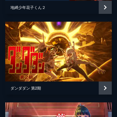
地縛少年花子くん２
ダンダダン 第2期