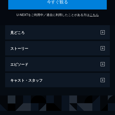
今すぐ観る
U-NEXTをご利用中／過去に利用したことがある方は
こちら
見どころ
ストーリー
エピソード
鬼滅の宴 特別編 第一話
キャスト・スタッフ
中高一貫校「キメツ学園」を舞台に、人気ア
ニメ『鬼滅の刃』のキャラクターたちが繰り
広げる学園コメディ。体育教師の冨岡先生の
声の出演
竈門炭治郎
花江夏樹
指示により、炭治郎たちは順番に自己紹介を
竈門禰豆子
鬼頭明里
行うことになるが...!?
1分