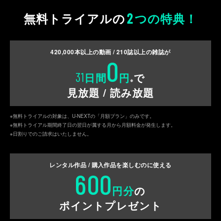
2
無料トライアルの
つの特典！
420,000
本以上の動画 /
210
誌以上の雑誌が
0
31
日間
円
で
※
見放題 / 読み放題
※無料トライアルの対象は、U-NEXTの「月額プラン」のみです。
※無料トライアル期間終了日の翌日が属する月から月額料金が発生します。
※日割りでのご請求はいたしません。
レンタル作品 / 購入作品を
楽しむのに使える
600
円分
の
ポイントプレゼント