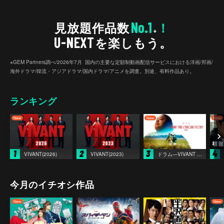
No.1
見放題作品数
！
※
U-NEXT
を楽しもう。
※GEM Partners調べ/2026年7⽉ 国内の主要な定額制動画配信サービスにおける洋画/邦画/
海外ドラマ/韓流・アジアドラマ/国内ドラマ/アニメを調査。別途、有料作品あり。
ランキング
1
2
3
4
VIVANT(2026)
VIVANT(2023)
ドラム―VIVANT THE ORIGIN STORY―
今月のイチオシ作品