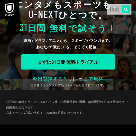
エンタメもスポーツも、
本文へスキップ
U-NEXT
ひとつで。
31
日間 無料で試そう！
映画 / ドラマ / アニメから、スポーツやマンガまで。
あなたの“観たい”を、ぞくぞく配信。
まずは31日間 無料トライアル
今日登録すると
-
月
--
日
まで無料
◎画像にはレンタル作品 / 購入作品も含まれています。
◎記載の無料トライアルは本ページ経由の新規登録に適用。無料期間終了後は通常料金で
自動更新となります。
◎本ページに記載の情報は、2026年8月現在のものです。