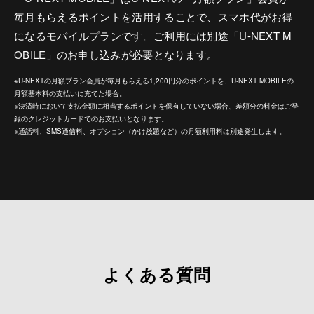
毎月もらえるポイントを活用することで、スマホ代がお得
になるモバイルプランです。ご利用には別途「U-NEXT M
OBILE」のお申し込みが必要となります。
※U-NEXTの月額プラン会員が毎月もらえる1,200円分のポイントを、U-NEXT MOBILEの
月額基本料の支払いに充てた場合。
※決済時において支払金額に相当するポイントを保有していない場合、差額分の料金はご登
録のクレジットカードでのお支払いとなります。
※通話料、SMS通信料、オプション（かけ放題など）の月額利用料は別途発生します。
よくある質問