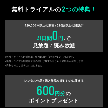
2
無料トライアルの
つの特典！
420,000
本以上の動画 /
210
誌以上の雑誌が
0
31
日間
円
で
※
見放題 / 読み放題
※無料トライアルの対象は、U-NEXTの「月額プラン」のみです。
※無料トライアル期間終了日の翌日が属する月から月額料金が発生します。
※日割りでのご請求はいたしません。
レンタル作品 / 購入作品を
楽しむのに使える
600
円分
の
ポイントプレゼント