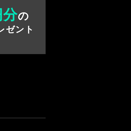
円分
の
レゼント