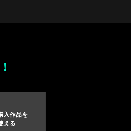
！
 購入作品を
使える