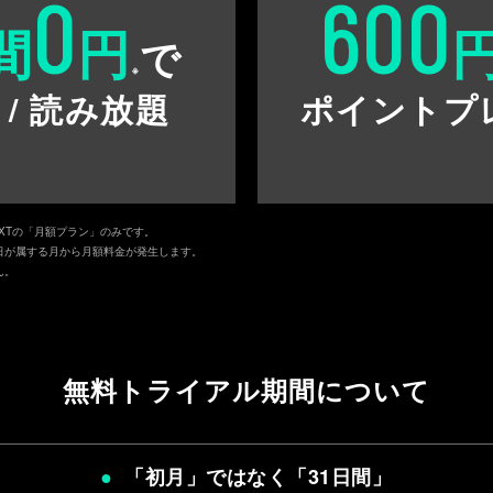
0
600
間
円
で
※
 / 読み放題
ポイントプ
EXTの「月額プラン」のみです。
日が属する月から月額料金が発生します。
ん。
無料トライアル期間について
「初月」ではなく「
31日間
」