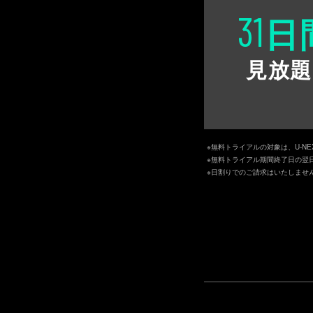
31
日
見放題
※無料トライアルの対象は、U-N
※無料トライアル期間終了日の翌
※日割りでのご請求はいたしませ