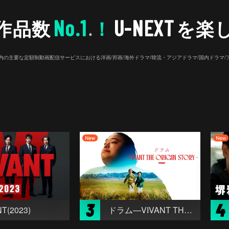
No.1
U-NEXT
作品数
！
を楽
※
26年7⽉ 国内の主要な定額制動画配信サービスにおける洋画/邦画/海外ドラマ/韓流・アジアドラマ/国内ドラ
3
4
T(2023)
ドラム―VIVANT THE ORIGIN STORY―