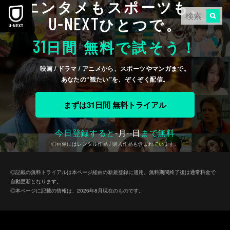
エンタメもスポーツも、
本文へスキップ
U-NEXT
ひとつで。
31
日間 無料で試そう！
映画 / ドラマ / アニメから、スポーツやマンガまで。
あなたの“観たい”を、ぞくぞく配信。
まずは31日間 無料トライアル
今日登録すると
-
月
--
日
まで無料
◎画像にはレンタル作品 / 購入作品も含まれています。
◎記載の無料トライアルは本ページ経由の新規登録に適用。無料期間終了後は通常料金で
自動更新となります。
◎本ページに記載の情報は、2026年8月現在のものです。