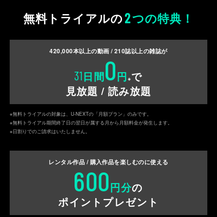
2
無料トライアルの
つの特典！
420,000
本以上の動画 /
210
誌以上の雑誌が
0
31
日間
円
で
※
見放題 / 読み放題
※無料トライアルの対象は、U-NEXTの「月額プラン」のみです。
※無料トライアル期間終了日の翌日が属する月から月額料金が発生します。
※日割りでのご請求はいたしません。
レンタル作品 / 購入作品を
楽しむのに使える
600
円分
の
ポイントプレゼント