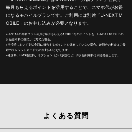
毎月もらえるポイントを活用することで、スマホ代がお得
になるモバイルプランです。ご利用には別途「U-NEXT M
OBILE」のお申し込みが必要となります。
※U-NEXTの月額プラン会員が毎月もらえる1,200円分のポイントを、U-NEXT MOBILEの
月額基本料の支払いに充てた場合。
※決済時において支払金額に相当するポイントを保有していない場合、差額分の料金はご登
録のクレジットカードでのお支払いとなります。
※通話料、SMS通信料、オプション（かけ放題など）の月額利用料は別途発生します。
よくある質問