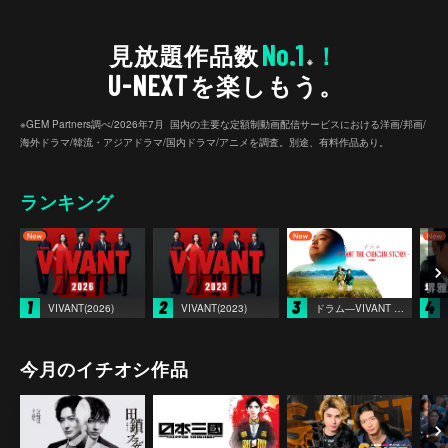
No.1
見放題作品数
！
※
U-NEXT
を楽しもう。
※GEM Partners調べ/2026年7⽉ 国内の主要な定額制動画配信サービスにおける洋画/邦画/
海外ドラマ/韓流・アジアドラマ/国内ドラマ/アニメを調査。別途、有料作品あり。
ランキング
1
2
3
4
VIVANT(2026)
VIVANT(2023)
ドラム―VIVANT THE ORIGIN STORY―
今月のイチオシ作品