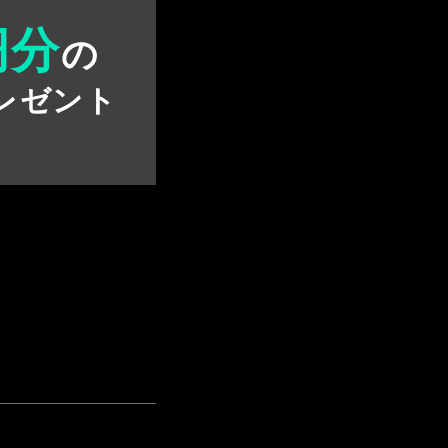
円分
の
レゼント