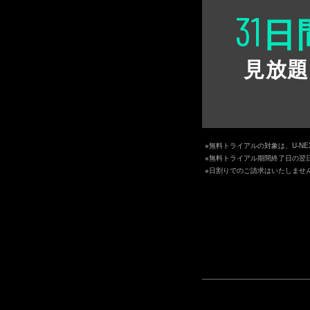
31
日
見放題
※無料トライアルの対象は、U-N
※無料トライアル期間終了日の翌
※日割りでのご請求はいたしませ