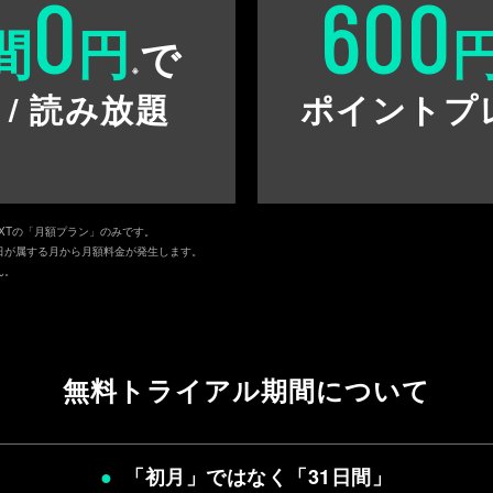
0
600
間
円
で
※
 / 読み放題
ポイントプ
EXTの「月額プラン」のみです。
日が属する月から月額料金が発生します。
ん。
無料トライアル期間について
「初月」ではなく「
31日間
」