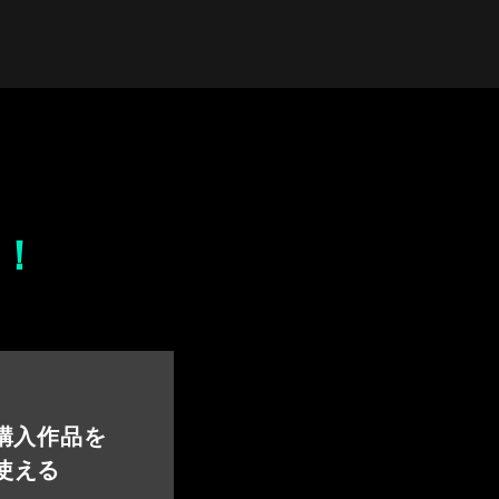
！
 購入作品を
使える