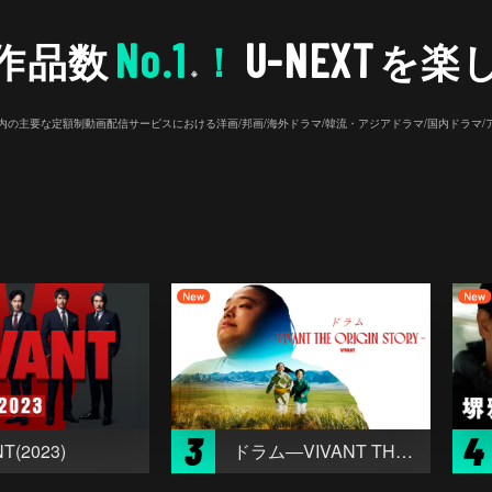
No.1
U-NEXT
作品数
！
を楽
※
26年7⽉ 国内の主要な定額制動画配信サービスにおける洋画/邦画/海外ドラマ/韓流・アジアドラマ/国内ドラ
3
4
T(2023)
ドラム―VIVANT THE ORIGIN STORY―