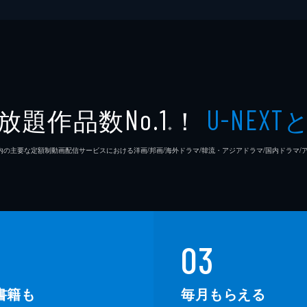
放題作品数
！
No.1
U-NEXT
※
26年7⽉ 国内の主要な定額制動画配信サービスにおける洋画/邦画/海外ドラマ/韓流・アジアドラマ/国内ドラ
03
書籍も
毎月もらえる