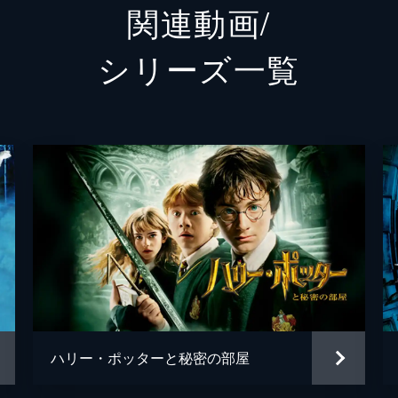
関連動画/
ロビー・コルトレーン
シリーズ⼀覧
トム・フェルトン
ジェイソン・アイザックス
ボニー・ライト
イヴァナ・リンチ
マシュー・ルイス
アルフレッド・イーノック
イアン・ハート
ハリー・ポッターと秘密の部屋
クリス・コロンバス