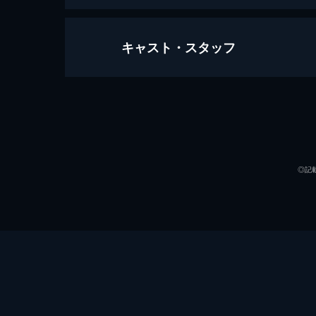
キャスト・スタッフ
ハリー・ポッター20周年記念：リ
103分
出演
◎記