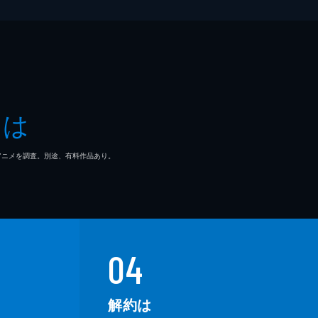
とは
マ/アニメを調査。別途、有料作品あり。
04
解約は