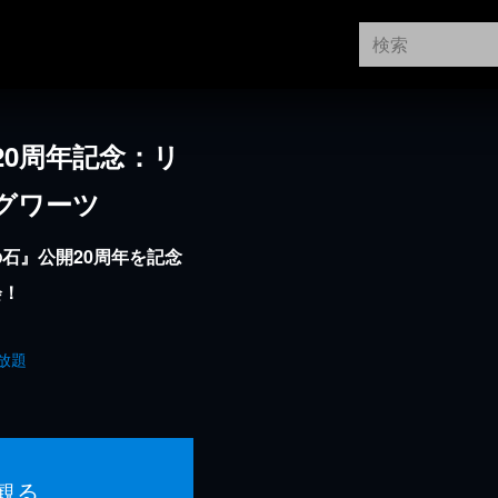
20周年記念：リ
グワーツ
石』公開20周年を記念
会！
放題
観る