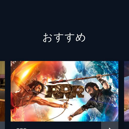
常盤祐貴
須藤祐実
おすすめ
三枝享祐
江原正士
永井一郎
高木渉
辻親八
高野麗