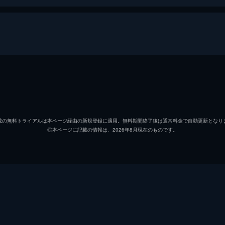
ターン・トゥ・ホグワーツ
ダニエル・ラドクリフ
エマ・ワトソン
載の無料トライアルは本ページ経由の新規登録に適用。無料期間終了後は通常料金で自動更新となり
◎本ページに記載の情報は、2026年8月現在のものです。
ルパート・グリント
レイフ・ファインズ
ゲイリー・オールドマン
ヘレナ・ボナム・カーター