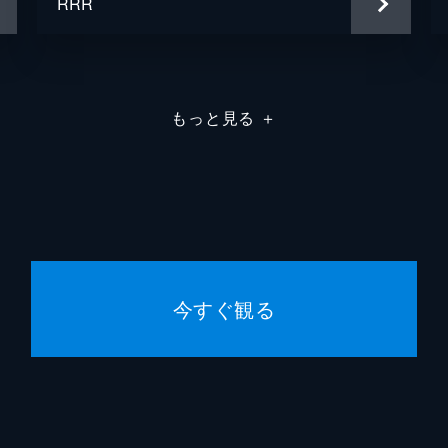
RRR
ケイシー・パターソン
ジョー・パールマン
HBO Max Original
もっと見る
＋
今すぐ観る