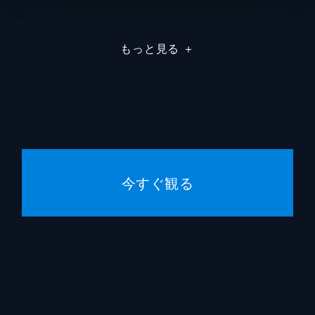
トビー・ジョーンズ
もっと見る
＋
アルフォンソ・キュアロン
デヴィッド・イェーツ
ジェームズ・フェルプス
オリヴァー・フェルプス
今すぐ観る
マーク・ウィリアムズ
マイク・ニューウェル
デヴィッド・ハイマン
小野賢章