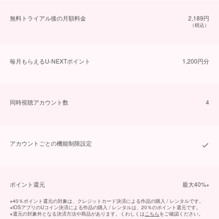
無料トライアル後の⽉額料金
2,189円
（税込）
毎⽉もらえるU-NEXTポイント
1,200円分
同時視聴アカウント数
4
アカウントごとの機能制限設定
ポイント還元
最⼤40%
※
※
40％ポイント還元の対象は、クレジットカード決済による作品の購入 / レンタルです。
※
iOSアプリのUコイン決済による作品の購入 / レンタルは、20％のポイント還元です。
※
還元の対象外となる決済方法や商品があります。くわしくは
こちら
をご確認ください。