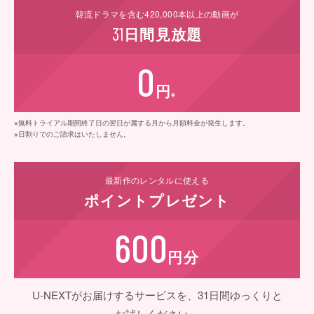
韓流ドラマを含む
420,000
本以上の動画が
31
日間
見放題
0
円
※
※無料トライアル期間終了日の翌日が属する月から月額料金が発生します。
※日割りでのご請求はいたしません。
最新作の
レンタルに使える
ポイント
プレゼント
600
円分
U-NEXTがお届けするサービスを、31日間ゆっくりと
お試しください。