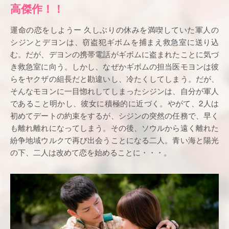
高傑作！！
運命の恋をしようー 久しぶりの休みを満喫していた軍人の
シジンとデヨンは、窃盗犯ギボムを捕まえ救急室に送り込
む。だが、デヨンの携帯電話がギボムに盗まれたことに気づ
き救急室に向う。しかし、なぜかギボムの担当医モヨンは彼
らをヤクザの組長だと勘違いし、冷たくしてしまう。だが、
そんなモヨンに一目惚れしてしまったシジンは、自分が軍人
であること明かし、彼女に積極的に近づく。やがて、2人は
初めてデートの約束をするが、シジンの突然の任務で、早く
も離れ離れになってしまう。その後、ソウルから遠く離れた
紛争地域ウルクで再び出会うことになる二人。青い海と陽光
の下、二人は改めて恋を始めることに・・・。