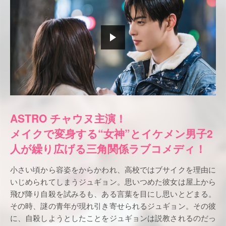
ASTRO チャウヌ主演！
メイクで変身する“女神”とイケメン男子2
人が繰り広げる三角関係ラブコメディ！
小さい頃から容姿をからかわれ、高校ではブサイクを理由に
いじめられてしまうジュギョン。思いつめた彼女は屋上から
飛び降り自殺を試みるも、ある言葉を目にし思いとどまる。
その時、謎の青年が現れ引き寄せられるジュギョン。その彼
に、自殺しようとしたことをジュギョンは説教されるのだっ