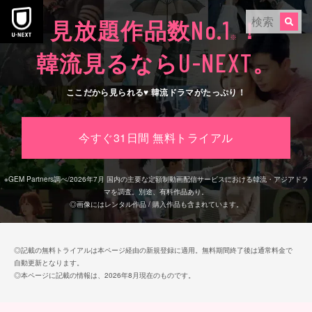
本文へスキップ
No.1
見放題作品数
！
※
U-NEXT
韓流見るなら
。
ここだから見られる♥ 韓流ドラマがたっぷり！
今すぐ31日間 無料トライアル
※
GEM Partners調べ/2026年7⽉
国内の主要な定額制動画配信サービスにおける韓流・アジアドラ
マを調査。別途、有料作品あり。
◎画像にはレンタル作品 / 購入作品も含まれています。
◎記載の無料トライアルは本ページ経由の新規登録に適用。無料期間終了後は通常料金で
自動更新となります。
◎本ページに記載の情報は、2026年8月現在のものです。