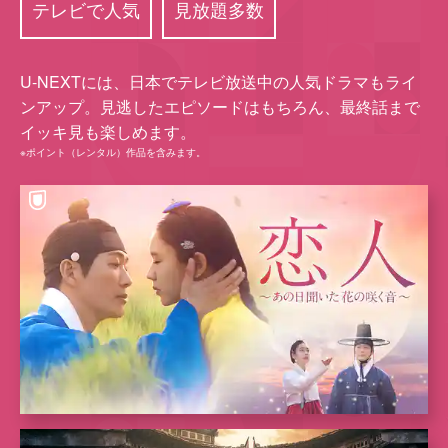
テレビで人気
見放題多数
U-NEXTには、⽇本でテレビ放送中の⼈気ドラマもライ
ンアップ。⾒逃したエピソードはもちろん、最終話まで
イッキ⾒も楽しめます。
※ポイント（レンタル）作品を含みます。