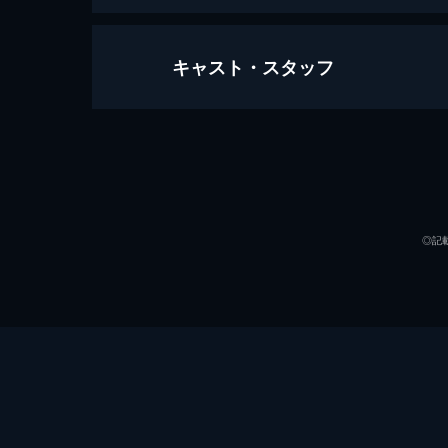
キャスト・スタッフ
ローズマリーの赤ちゃん
137分
出演
◎記