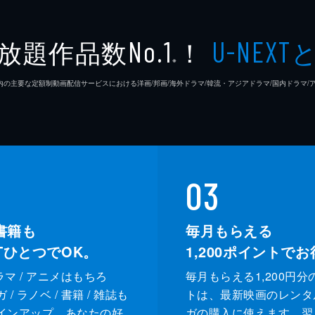
放題作品数
！
No.1
U-NEXT
※
26年7⽉ 国内の主要な定額制動画配信サービスにおける洋画/邦画/海外ドラマ/韓流・アジアドラマ/国内ドラ
03
書籍も
毎月もらえる
XTひとつでOK。
1,200
ポイントでお
ドラマ / アニメはもちろ
毎月もらえる1,200円分
/ ラノベ / 書籍 / 雑誌も
トは、最新映画のレンタ
インアップ。あなたの好
ガの購入に使えます。翌