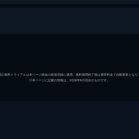
ローズマリー・ウッドハウス
ミア・
ガイ・ウッドハウス
ジョン
載の無料トライアルは本ページ経由の新規登録に適用。無料期間終了後は通常料金で自動更新となり
◎本ページに記載の情報は、2026年8月現在のものです。
ミニー・カスタベット
ルース
ローマン・カスタベット
シドニ
ハッチ
モーリ
サパースタイン
ラルフ