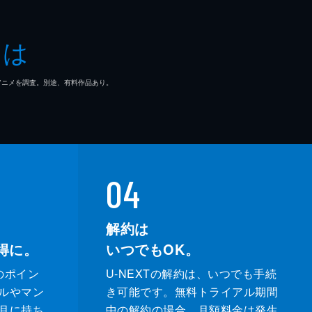
とは
マ/アニメを調査。別途、有料作品あり。
04
解約は
得に。
いつでもOK。
のポイン
U-NEXTの解約は、いつでも手続
ルやマン
き可能です。無料トライアル期間
月に持ち
中の解約の場合、月額料金は発生