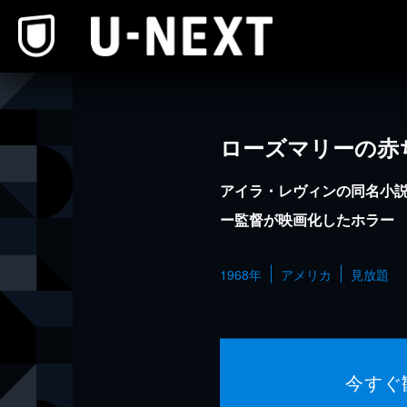
本文へスキップ
ローズマリーの赤
アイラ・レヴィンの同名小
ー監督が映画化したホラー
1968年
アメリカ
見放題
今すぐ