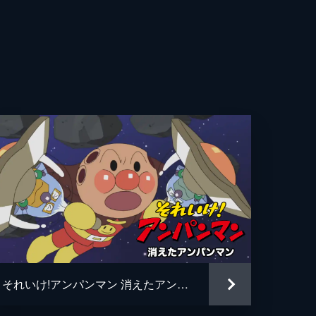
一
美
乗児
平
千代
みか
太
それいけ!アンパンマン 消えたアンパンマン
作