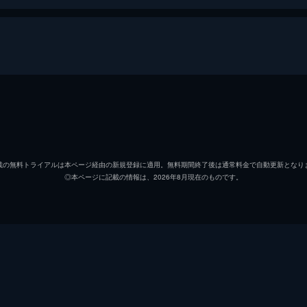
ノッシーの大冒険
う途中、ばいきんまんと岩魔人の襲撃を受けてしまいます。な
みんなは異次元に飛ばされてしまいました。恐竜たちが暮らす
シーと出会います…。
アンパンマン
戸田恵
ばいきんまん
中尾隆
載の無料トライアルは本ページ経由の新規登録に適用。無料期間終了後は通常料金で自動更新となり
◎本ページに記載の情報は、2026年8月現在のものです。
ジャムおじさん
増岡弘
ドキンちゃん
鶴ひろ
ノッシー
TARA
バタコ
佐久間