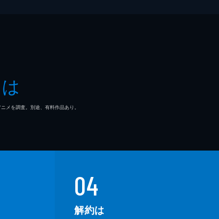
とは
マ/アニメを調査。別途、有料作品あり。
04
解約は