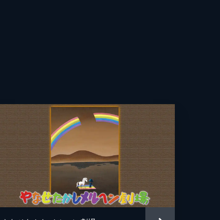
たかし
章
たく
ービー新社