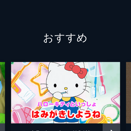
やなせ
近藤浩
おすすめ
いずみ
東京ム