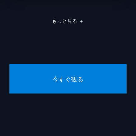
てんどんまん
坂本千
もっと見る
＋
カツドンマン
三ツ矢
おむすびまん
京田尚
こむすびまん
林原め
かぜこぞう
鈴木み
今すぐ観る
ミミ先生
滝沢ロ
ウサ子
中村ひ
永丘昭
岸間信