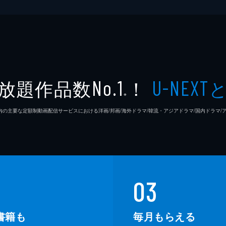
放題作品数
！
No.1
U-NEXT
※
26年7⽉ 国内の主要な定額制動画配信サービスにおける洋画/邦画/海外ドラマ/韓流・アジアドラマ/国内ドラ
03
書籍も
毎月もらえる