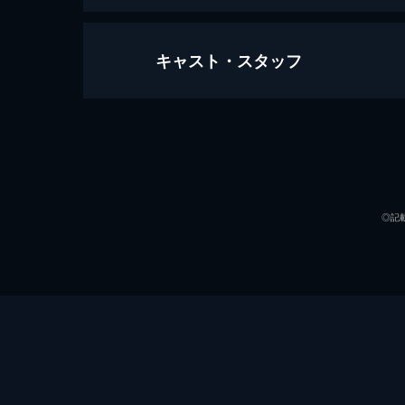
キャスト・スタッフ
映画 それいけ！アンパンマン 恐竜
アンパンマンたちはピクニックに向か
とか岩魔人は倒しますが、その影響で
界でアンパンマンたちは恐竜の子ノッ
声の出演
58分
◎記