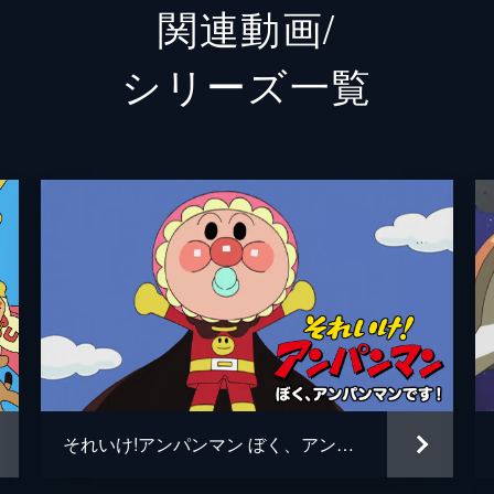
関連動画/
チーズ
山寺宏
シリーズ⼀覧
しょくぱんまん
島本須
長老
八奈見
ドタゴン
滝口順
カレーパンマン
柳沢三
メロンパンナ
かない
ＳＬマン
富山敬
ホラーマン
肝付兼
それいけ!アンパンマン ぼく、アンパンマンです！
岩男
屋良有