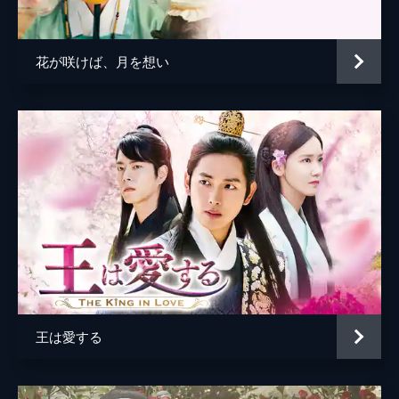
第6話
夜深く、2人がヨヌの墓を掘り起こしてい
花が咲けば、月を想い
た。棺の中で恐怖に怯えていたヨヌは2人の
助けで再び世に出るが…!?
66分
第7話
道士に呼ばれ出かけることになったノギョン
は、ヨヌに自分が留守の間、見知らぬ者が来
ても近づかぬようにと念を押す。
63分
第8話
フォンの病を治すため宮殿に戻るよう命じら
れるが戻ろうとしないノギョンの代わりに拉
致されたウォル。
64分
王は愛する
第9話
眠りから覚めたフォンはウォルに誰の命令を
受けた間者なのかと責めたてる。彼女を宮に
入れた観象監は激怒する王に恐れ…!?