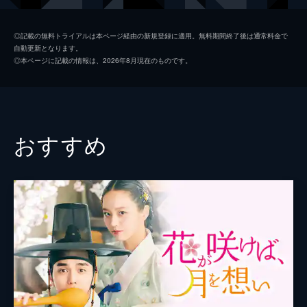
第2話
ヤンミョンダン
チョン・イル
弘文館大提学ホ･ヨンジェの息子であり、ヨ
◎記載の無料トライアルは本ページ経由の新規登録に適用。無料期間終了後は通常料金で
自動更新となります。
ヌの兄であるヨムは、外見、学問、人柄、す
ユン・ボギョン
キム・ミンソ
◎本ページに記載の情報は、2026年8月現在のものです。
べてが完璧な魅力的な若者だった。
ホ・ヨヌ（幼少）
キム・ユジョン
69分
第3話
イ・フォン（幼少）
ヨ・ジング
宮殿の前で２人の娘に出会った国巫、ノギョ
キム・ジュウン
ソン・ジェリム
ンは彼女たちから尋常でない運命を感じる。
おすすめ
67分
脚本
チン・スワン
第4話
国巫の予言に意気揚々とするユン･デヒョン
原作
チョン・ウングォル
の一派。ボギョンを交泰殿の主人にするため
演出
キム・ドフン
動き始める。
67分
イ・ソンジュン
第5話
ヨヌは別宮の隠月閣に留まり、世子嬪として
習儀を行う。そんなヨヌをいとおしいまなざ
しで見守り応援するフォン。
67分