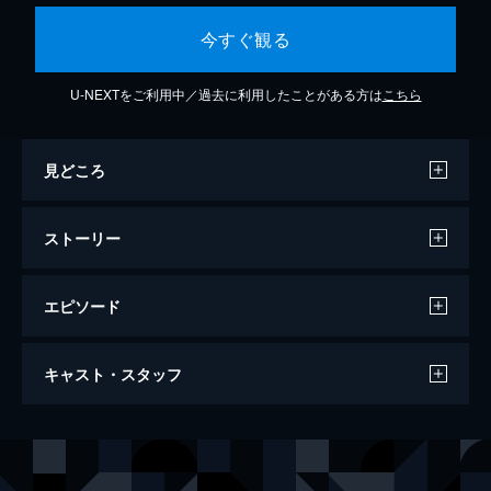
今すぐ観る
U-NEXTをご利用中／過去に利用したことがある方は
こちら
見どころ
ストーリー
エピソード
第1話
キャスト・スタッフ
権力を手に入れるためには手段をいとわない
大妃ユン氏は、外戚のユン･デヒョンと策謀
し、王が愛情を注いでいた異腹の弟ウィソン
出演
イ・フォン
キム・スヒョン
君を暗殺する。
ホ・ヨヌ／ウォル
ハン・ガイン
72分