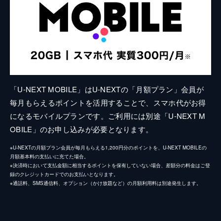
「U-NEXT MOBILE」はU-NEXTの「月額プラン」会員が
毎月もらえるポイントを活用することで、スマホ代がお得
になるモバイルプランです。ご利用には別途「U-NEXT M
OBILE」のお申し込みが必要となります。
※U-NEXTの月額プラン会員が毎月もらえる1,200円分のポイントを、U-NEXT MOBILEの
月額基本料の支払いに充てた場合。
※決済時において支払金額に相当するポイントを保有していない場合、差額分の料金はご登
録のクレジットカードでのお支払いとなります。
※通話料、SMS通信料、オプション（かけ放題など）の月額利用料は別途発生します。