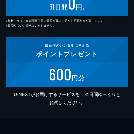
0
31
日間
円
※
※無料トライアル期間終了日の翌日が属する月から月額料金が発生します。
※日割りでのご請求はいたしません。
最新作の
レンタルに使える
ポイント
プレゼント
600
円分
U-NEXTがお届けするサービスを、31日間ゆっくりと
お試しください。