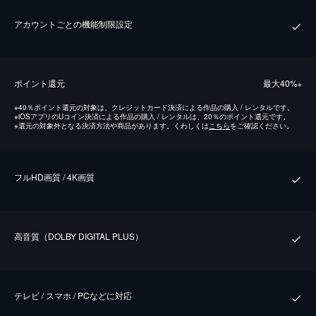
アカウントごとの機能制限設定
ポイント還元
最⼤40%
※
※
40％ポイント還元の対象は、クレジットカード決済による作品の購入 / レンタルです。
※
iOSアプリのUコイン決済による作品の購入 / レンタルは、20％のポイント還元です。
※
還元の対象外となる決済方法や商品があります。くわしくは
こちら
をご確認ください。
フルHD画質 / 4K画質
⾼⾳質（DOLBY DIGITAL PLUS）
テレビ / スマホ / PCなどに対応