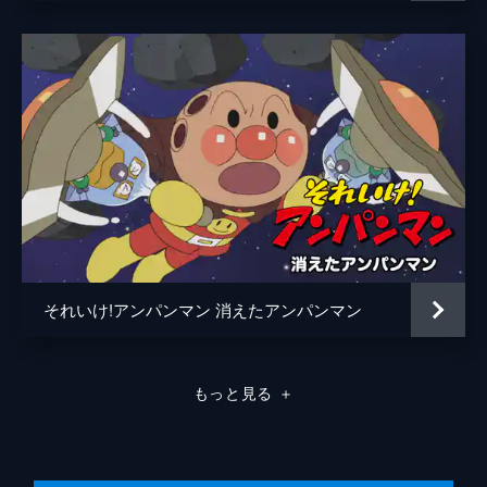
原作
やなせたかし
音楽
いずみたく
近藤浩章
演出
橋本敏一
山内東生雄
アニメーション制作
トムス・エンタテインメント/3xCube
製作
中山良夫
田村学
それいけ!アンパンマン 消えたアンパンマン
竹崎忠
松本俊哉
もっと見る
＋
越尾正子
田中智子