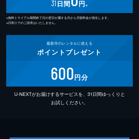
31
日間
円
※
※無料トライアル期間終了日の翌日が属する月から月額料金が発生します。
※日割りでのご請求はいたしません。
最新作の
レンタルに使える
ポイント
プレゼント
600
円分
U-NEXTがお届けするサービスを、31日間ゆっくりと
お試しください。