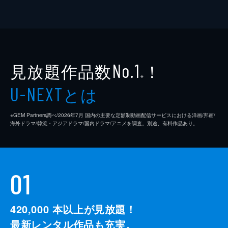
見放題作品数
！
No.1
※
とは
U-NEXT
※GEM Partners調べ/2026年7⽉ 国内の主要な定額制動画配信サービスにおける洋画/邦画/
海外ドラマ/韓流・アジアドラマ/国内ドラマ/アニメを調査。別途、有料作品あり。
01
420,000
本以上が見放題！
最新レンタル作品も充実。