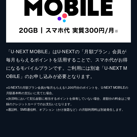
「U-NEXT MOBILE」はU-NEXTの「月額プラン」会員が
毎月もらえるポイントを活用することで、スマホ代がお得
になるモバイルプランです。ご利用には別途「U-NEXT M
OBILE」のお申し込みが必要となります。
※U-NEXTの月額プラン会員が毎月もらえる1,200円分のポイントを、U-NEXT MOBILEの
月額基本料の支払いに充てた場合。
※決済時において支払金額に相当するポイントを保有していない場合、差額分の料金はご登
録のクレジットカードでのお支払いとなります。
※通話料、SMS通信料、オプション（かけ放題など）の月額利用料は別途発生します。