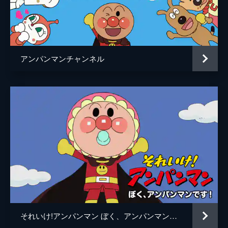
ちびぞうくん
坂本千夏
ピョン吉
原えりこ
ウサコ
中村ひろみ
アンパンマンチャンネル
アリンコキッド
山口清裕
ランプの精霊Ｄ
宮川美保
ランプの精霊Ｂ
森圭介
ランプの精霊Ｃ
郡司恭子
ランプの精霊
塙宣之
お菓子の魔神
土屋伸之
ミージャ
大島優子
監督
矢野博之
それいけ!アンパンマン ぼく、アンパンマンです！
脚本
金春智子