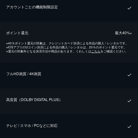
アカウントごとの機能制限設定
ポイント還元
最⼤40%
※
※
40％ポイント還元の対象は、クレジットカード決済による作品の購入 / レンタルです。
※
iOSアプリのUコイン決済による作品の購入 / レンタルは、20％のポイント還元です。
※
還元の対象外となる決済方法や商品があります。くわしくは
こちら
をご確認ください。
フルHD画質 / 4K画質
⾼⾳質（DOLBY DIGITAL PLUS）
テレビ / スマホ / PCなどに対応