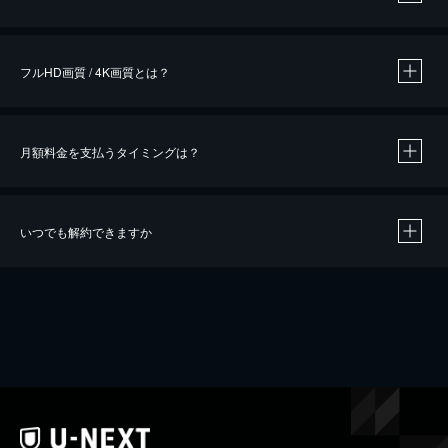
※
作品によって必要なポイントが異なります。
フルHD画質 / 4K画質とは？
月額料金を支払うタイミングは？
※
40％ポイント還元の対象は、クレジットカード決済による作品の購入 / レンタルです。
※
iOSアプリのUコイン決済による作品の購入 / レンタルは、20％のポイント還元です。
※
還元の対象外となる決済方法や商品があります。くわしくは
こちら
をご確認ください。
いつでも解約できますか
こちら