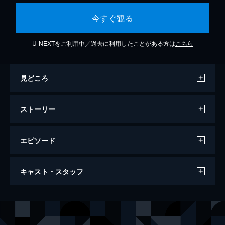
今すぐ観る
U-NEXTをご利用中／過去に利用したことがある方は
こちら
見どころ
ストーリー
エピソード
映画 それいけ！アンパンマン ミージャと
キャスト・スタッフ
魔法のランプ
46分
声の出演
アンパンマン
戸田恵子
ばいきんまん
中尾隆聖