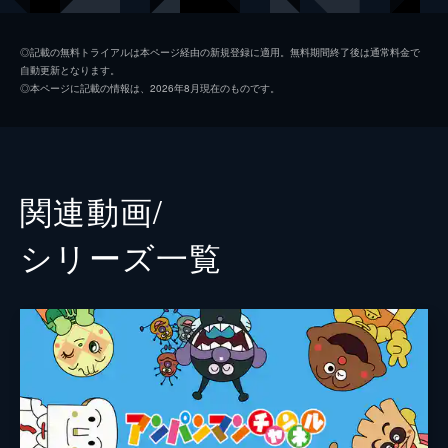
ドキンちゃん
鶴ひろみ
◎記載の無料トライアルは本ページ経由の新規登録に適用。無料期間終了後は通常料金で
自動更新となります。
ホラーマン
肝付兼太
◎本ページに記載の情報は、2026年8月現在のものです。
しょくぱんぱん
島本須美
カレーパンマン
柳沢三千代
メロンパンナ
かないみか
関連動画/
ジャムおじさん
増岡弘
シリーズ⼀覧
バタコさん
佐久間レイ
チーズ
山寺宏一
クリームパンダ
長沢美樹
コキンちゃん
平野綾
みみせんせい
滝沢ロコ