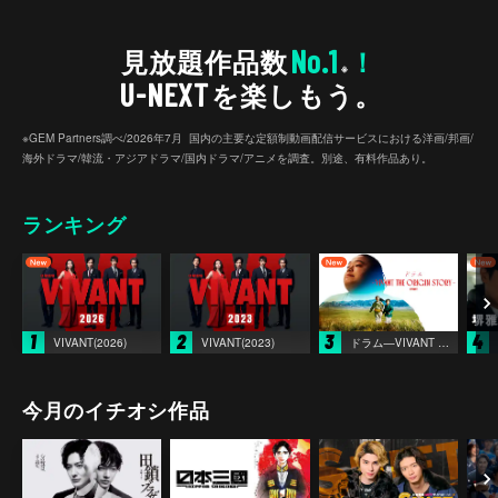
No.1
見放題作品数
！
※
U-NEXT
を楽しもう。
※GEM Partners調べ/2026年7⽉ 国内の主要な定額制動画配信サービスにおける洋画/邦画/
海外ドラマ/韓流・アジアドラマ/国内ドラマ/アニメを調査。別途、有料作品あり。
ランキング
1
2
3
4
VIVANT(2026)
VIVANT(2023)
ドラム―VIVANT THE ORIGIN STORY―
今月のイチオシ作品