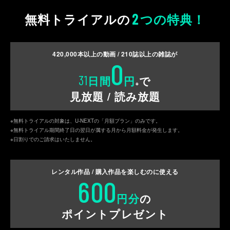
2
無料トライアルの
つの特典！
420,000
本以上の動画 /
210
誌以上の雑誌が
0
31
日間
円
で
※
見放題 / 読み放題
※無料トライアルの対象は、U-NEXTの「月額プラン」のみです。
※無料トライアル期間終了日の翌日が属する月から月額料金が発生します。
※日割りでのご請求はいたしません。
レンタル作品 / 購入作品を
楽しむのに使える
600
円分
の
ポイントプレゼント