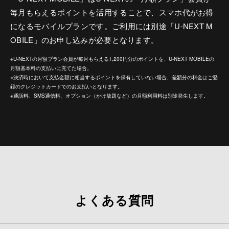
毎月もらえるポイントを活用することで、スマホ代がお得
になるモバイルプランです。ご利用には別途「U-NEXT M
OBILE」のお申し込みが必要となります。
※U-NEXTの月額プラン会員が毎月もらえる1,200円分のポイントを、U-NEXT MOBILEの
月額基本料の支払いに充てた場合。
※決済時において支払金額に相当するポイントを保有していない場合、差額分の料金はご登
録のクレジットカードでのお支払いとなります。
※通話料、SMS通信料、オプション（かけ放題など）の月額利用料は別途発生します。
よくある質問