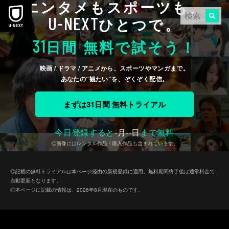
エンタメもスポーツも、
本文へスキップ
U-NEXT
ひとつで。
31
日間 無料で試そう！
映画 / ドラマ / アニメから、スポーツやマンガまで。
あなたの“観たい”を、ぞくぞく配信。
まずは31日間 無料トライアル
今日登録すると
-
月
--
日
まで無料
◎画像にはレンタル作品 / 購入作品も含まれています。
◎記載の無料トライアルは本ページ経由の新規登録に適用。無料期間終了後は通常料金で
自動更新となります。
◎本ページに記載の情報は、2026年8月現在のものです。