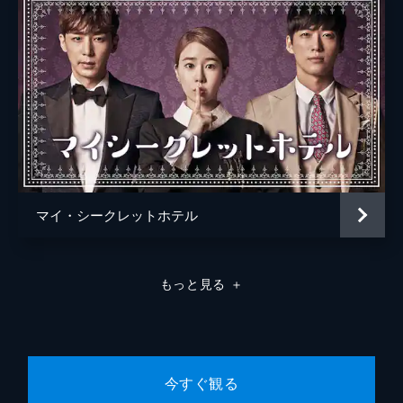
チョン・ウビンの名で王室警護員に応募した
ワンシクは、ヒョクに認められ皇帝と皇后の
警護員に抜擢される。王室では、太后がユラ
を追い出しヒョクとサニーの結婚準備を進め
るが、ヒョクは結納にも姿を見せなかった。
31分
第8話 命を狙われる皇后
結婚式当日。サニーが乗ったゴンドラが故障
してサニーが宙づりになり、王室の人間が誰
も助けようとしないなか、ウビンが救出。事
故が何者かの陰謀だと知った太皇太后は、ユ
マイ・シークレットホテル
ラにサニーをしっかり守るよう指示する。
30分
第9話 ワンシクの影
もっと見る
＋
ひとり寂しく新婚生活を送るサニーは王室が
決めた「初夜」の日を迎えるが、この日も皇
帝は行けないと連絡してきた。これを聞いた
ウビンは皇帝殿に忍び込み、寝ているヒョク
に銃を向けるが、布団の中にはユラがいた。
今すぐ観る
30分