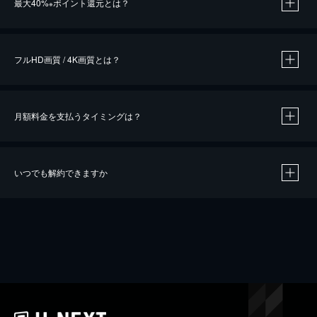
最大40%
ポイント還元とは？
※
※
作品によって必要なポイントが異なります。
フルHD画質 / 4K画質とは？
月額料金を支払うタイミングは？
※
40％ポイント還元の対象は、クレジットカード決済による作品の購入 / レンタルです。
※
iOSアプリのUコイン決済による作品の購入 / レンタルは、20％のポイント還元です。
※
還元の対象外となる決済方法や商品があります。くわしくは
こちら
をご確認ください。
いつでも解約できますか
こちら