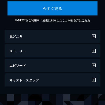
今すぐ観る
U-NEXTをご利用中／過去に利用したことがある方は
こちら
見どころ
ストーリー
エピソード
第1話 王宮でテロ発生！
キャスト・スタッフ
大韓帝国の皇帝、イ・ヒョクはカリスマ性あ
ふれる国民の人気者。売れないミュージカル
女優、オ・サニーはヒョクの大ファンで、王
出演
オ・サニー
チャン・ナラ
宮での「皇帝との昼食会」に参加するが、会
チョン・ウビン
チェ・ジニョク