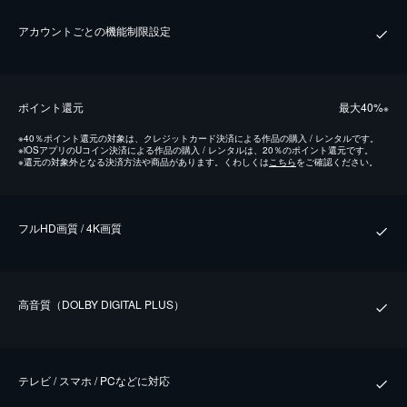
アカウントごとの機能制限設定
ポイント還元
最⼤40%
※
※
40％ポイント還元の対象は、クレジットカード決済による作品の購入 / レンタルです。
※
iOSアプリのUコイン決済による作品の購入 / レンタルは、20％のポイント還元です。
※
還元の対象外となる決済方法や商品があります。くわしくは
こちら
をご確認ください。
フルHD画質 / 4K画質
⾼⾳質（DOLBY DIGITAL PLUS）
テレビ / スマホ / PCなどに対応