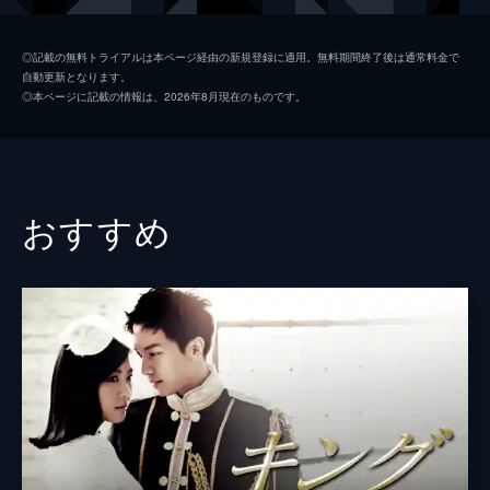
の途中でヒョクが参加者に襲われる。
33分
イ・ヒョク
シン・ソンロク
第2話 操り人形
◎記載の無料トライアルは本ページ経由の新規登録に適用。無料期間終了後は通常料金で
自動更新となります。
テロ犯が暗殺されたと聞いて激怒するヒョク
ミン・ユラ
イ・エリヤ
◎本ページに記載の情報は、2026年8月現在のものです。
に、皇帝の秘書室長、ミン・ユラは暗殺は太
太后カン氏
シン・ウンギョン
后の仕業で、太后はヒョクの部屋を盗撮して
いると伝えた。太后に操られて何もできない
イ・ユン
オ・スンユン
自分に憤るヒョクは、王宮を抜け出した。
27分
脚本
キム・スノク
おすすめ
第3話 アリバイ工作
演出
チュ・ドンミン
人をひいて気が動転したヒョクは、ユラに言
われるがまま死体を道に捨ててピチ島を脱
出。そこへ王室から電話が入り、ひき逃げ事
件の件で警察から連絡があったと言われ、ユ
ラはアリバイを作るためある作戦を実行す
る。
29分
第4話 公開デート
ナ・ワンシクがヒョクの車のエンブレムを持
っていると聞いたヒョクは、ピルジュに彼を