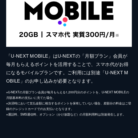
「U-NEXT MOBILE」はU-NEXTの「月額プラン」会員が
毎月もらえるポイントを活用することで、スマホ代がお得
になるモバイルプランです。ご利用には別途「U-NEXT M
OBILE」のお申し込みが必要となります。
※U-NEXTの月額プラン会員が毎月もらえる1,200円分のポイントを、U-NEXT MOBILEの
月額基本料の支払いに充てた場合。
※決済時において支払金額に相当するポイントを保有していない場合、差額分の料金はご登
録のクレジットカードでのお支払いとなります。
※通話料、SMS通信料、オプション（かけ放題など）の月額利用料は別途発生します。