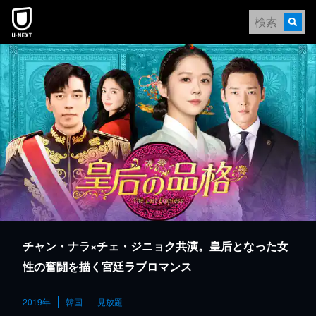
本文へスキップ
チャン・ナラ×チェ・ジニョク共演。皇后となった女
性の奮闘を描く宮廷ラブロマンス
2019年
韓国
見放題