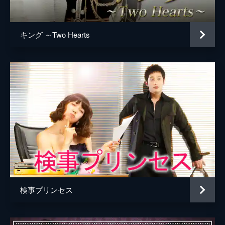
始末するよう指示。一方、皇帝とのラブショ
ット写真で有名人になったサニー。実家のチ
キン店も大繁盛し、そこへヒョクが現れた。
キング ～Two Hearts
31分
第5話 消えたワンシク
サニーを恋人と紹介され戸惑うヒョクは、太
后がサニーの実家にお金を渡したと聞き、ま
すます嫌気が差す。その頃、海岸に倒れてい
た瀕死のワンシクをある男が発見。そこへ、
ピルジュがワンシクを捜しに現れる。
30分
第6話 逆転のプロポーズ
ピチ島での一件を知った太后は、ユラを刑務
所に送りたくなければサニーと結婚しろとヒ
ョクを脅す。一方、ピョン・ベクホに助けら
れ、ヒョクへの復讐に燃えるワンシクは、テ
検事プリンセス
レビで王室警護員募集の告知を見る。
30分
第7話 王室入り