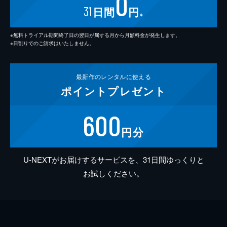
0
31
日間
円
※
※無料トライアル期間終了日の翌日が属する月から月額料金が発生します。
※日割りでのご請求はいたしません。
最新作の
レンタルに使える
ポイント
プレゼント
600
円分
U-NEXTがお届けするサービスを、31日間ゆっくりと
お試しください。