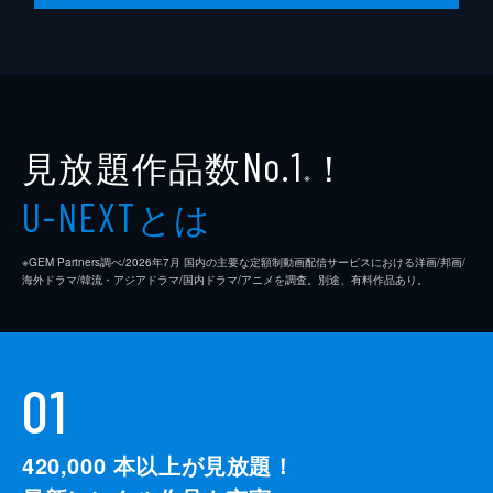
第10話 ゴンドラ事故の真犯人
ゴンドラ事故の犯人をユラに仕立てようとす
る太后に、ユラは太后が嘘の証言をさせた証
拠を突きつけた。さらに真犯人は太后ではな
いかと追い詰め、これを伏せる代わりにと、
ショッピングモールの運営権を要求する。
見放題作品数
！
No.1
30分
※
とは
U-NEXT
※GEM Partners調べ/2026年7⽉ 国内の主要な定額制動画配信サービスにおける洋画/邦画/
海外ドラマ/韓流・アジアドラマ/国内ドラマ/アニメを調査。別途、有料作品あり。
01
420,000
本以上が見放題！