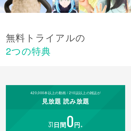
無料トライアルの
2つの特典
420,000
本以上の動画 /
210
誌以上の雑誌が
見放題
読み放題
0
31
日間
円
※