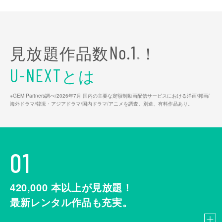
見放題作品数
！
No.1
※
とは
U-NEXT
※GEM Partners調べ/2026年7⽉ 国内の主要な定額制動画配信サービスにおける洋画/邦画/
海外ドラマ/韓流・アジアドラマ/国内ドラマ/アニメを調査。別途、有料作品あり。
01
420,000
本以上が見放題！
最新レンタル作品も充実。