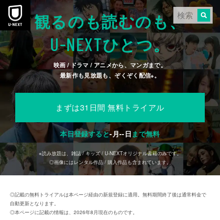
本文へスキップ
観るのも読むのも、
U-NEXT
ひとつ。
映画 / ドラマ / アニメから、マンガまで。
最新作も見放題も、ぞくぞく配信
。
※
まずは31日間 無料トライアル
本日登録すると
-
月
--
日
まで無料
※読み放題は、雑誌 / キッズ / U-NEXTオリジナル書籍のみです。
◎画像にはレンタル作品 / 購入作品も含まれています。
◎記載の無料トライアルは本ページ経由の新規登録に適用。無料期間終了後は通常料金で
自動更新となります。
◎本ページに記載の情報は、2026年8月現在のものです。