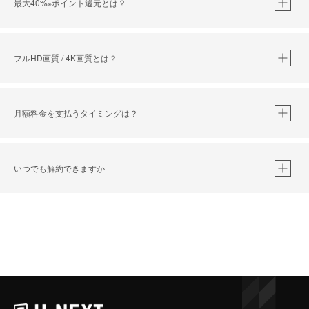
最大40%
ポイント還元とは？
※
※
作品によって必要なポイントが異なります。
フルHD画質 / 4K画質とは？
月額料金を支払うタイミングは？
※
40％ポイント還元の対象は、クレジットカード決済による作品の購入 / レンタルです。
※
iOSアプリのUコイン決済による作品の購入 / レンタルは、20％のポイント還元です。
※
還元の対象外となる決済方法や商品があります。くわしくは
こちら
をご確認ください。
いつでも解約できますか
こちら