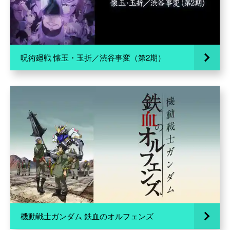
呪術廻戦 懐玉・玉折／渋谷事変（第2期）
機動戦士ガンダム 鉄血のオルフェンズ