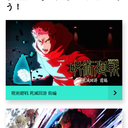
う！
呪術廻戦 死滅回游 前編