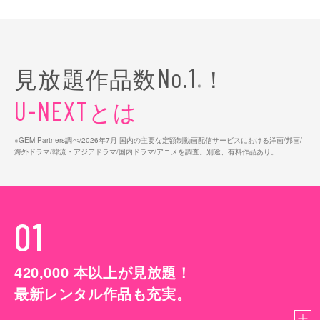
見放題作品数
！
No.1
※
とは
U-NEXT
※GEM Partners調べ/2026年7⽉ 国内の主要な定額制動画配信サービスにおける洋画/邦画/
海外ドラマ/韓流・アジアドラマ/国内ドラマ/アニメを調査。別途、有料作品あり。
01
420,000
本以上が見放題！
最新レンタル作品も充実。