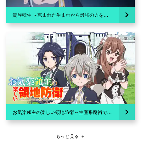
貴族転生 ～恵まれた生まれから最強の力を得る～
お気楽領主の楽しい領地防衛～生産系魔術で名もなき村を最強の城塞都市に～
もっと見る
＋