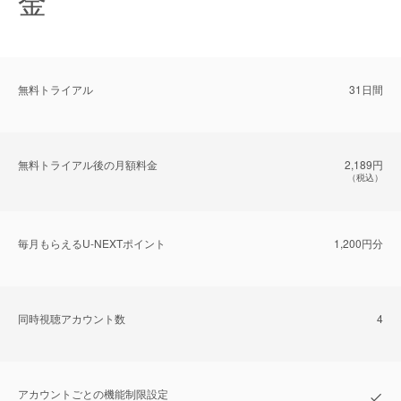
金
無料トライアル
31日間
無料トライアル後の⽉額料金
2,189円
（税込）
毎⽉もらえるU-NEXTポイント
1,200円分
同時視聴アカウント数
4
アカウントごとの機能制限設定