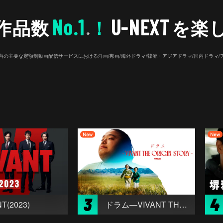
No.1
U-NEXT
作品数
！
を楽
※
26年7⽉ 国内の主要な定額制動画配信サービスにおける洋画/邦画/海外ドラマ/韓流・アジアドラマ/国内ドラ
3
4
T(2023)
ドラム―VIVANT THE ORIGIN STORY―