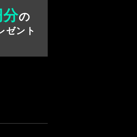
円分
の
レゼント