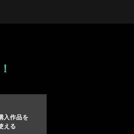
！
 購入作品を
使える