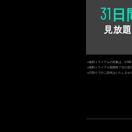
31
日
見放題
※無料トライアルの対象は、U-N
※無料トライアル期間終了日の翌
※日割りでのご請求はいたしませ