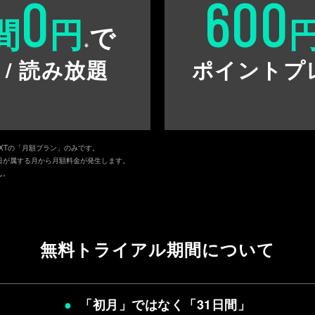
0
600
間
円
で
※
 / 読み放題
ポイントプ
EXTの「月額プラン」のみです。
日が属する月から月額料金が発生します。
ん。
無料トライアル期間について
「初月」ではなく「
31日間
」