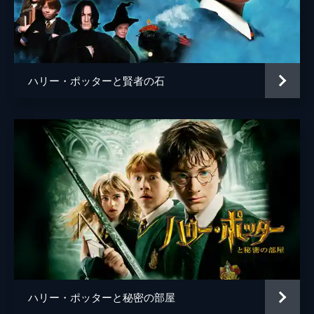
ジェン・マーリー
ケヴィン・ガスリー
ジェンマ・チャン
ハリー・ポッターと賢者の石
ウンミ・モサク
ゾーイ・クラヴィッツ
ジョニー・デップ
監督
デヴィッド・イェーツ
脚本
Ｊ・Ｋ・ローリング
音楽
ジェームズ・ニュートン・ハワード
製作
デヴィッド・ハイマン
Ｊ・Ｋ・ローリング
ハリー・ポッターと秘密の部屋
スティーヴ・クローヴス