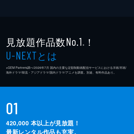
見放題作品数
！
No.1
※
とは
U-NEXT
※GEM Partners調べ/2026年7⽉ 国内の主要な定額制動画配信サービスにおける洋画/邦画/
海外ドラマ/韓流・アジアドラマ/国内ドラマ/アニメを調査。別途、有料作品あり。
01
420,000
本以上が見放題！
最新レンタル作品も充実。