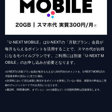
「U-NEXT MOBILE」はU-NEXTの「月額プラン」会員が
毎月もらえるポイントを活用することで、スマホ代がお得
になるモバイルプランです。ご利用には別途「U-NEXT M
OBILE」のお申し込みが必要となります。
※U-NEXTの月額プラン会員が毎月もらえる1,200円分のポイントを、U-NEXT MOBILEの
月額基本料の支払いに充てた場合。
※決済時において支払金額に相当するポイントを保有していない場合、差額分の料金はご登
録のクレジットカードでのお支払いとなります。
※通話料、SMS通信料、オプション（かけ放題など）の月額利用料は別途発生します。