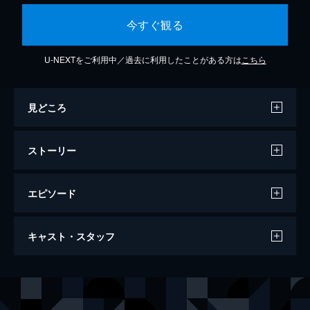
今すぐ観る
U-NEXTをご利用中／過去に利用したことがある方は
こちら
見どころ
ストーリー
エピソード
ファンタスティック・ビーストと魔法使い
キャスト・スタッフ
の旅
133分
出演
ニュート・スキャマンダー
エディ・レッドメイン
ティナ・ゴールドスタイン
キャサリン・ウォーターストン