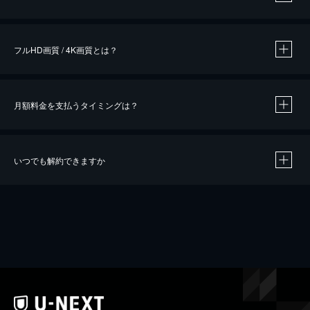
※
作品によって必要なポイントが異なります。
フルHD画質 / 4K画質とは？
月額料金を支払うタイミングは？
※
40％ポイント還元の対象は、クレジットカード決済による作品の購入 / レンタルです。
※
iOSアプリのUコイン決済による作品の購入 / レンタルは、20％のポイント還元です。
※
還元の対象外となる決済方法や商品があります。くわしくは
こちら
をご確認ください。
いつでも解約できますか
こちら