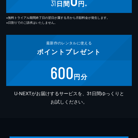
31
日間
円
※
※無料トライアル期間終了日の翌日が属する月から月額料金が発生します。
※日割りでのご請求はいたしません。
最新作の
レンタルに使える
ポイント
プレゼント
600
円分
U-NEXTがお届けするサービスを、31日間ゆっくりと
お試しください。