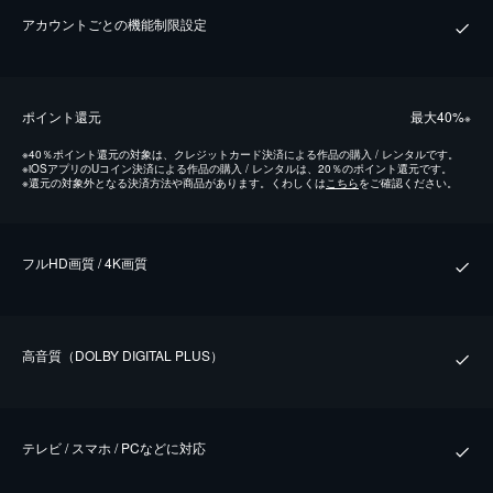
アカウントごとの機能制限設定
ポイント還元
最⼤40%
※
※
40％ポイント還元の対象は、クレジットカード決済による作品の購入 / レンタルです。
※
iOSアプリのUコイン決済による作品の購入 / レンタルは、20％のポイント還元です。
※
還元の対象外となる決済方法や商品があります。くわしくは
こちら
をご確認ください。
フルHD画質 / 4K画質
⾼⾳質（DOLBY DIGITAL PLUS）
テレビ / スマホ / PCなどに対応