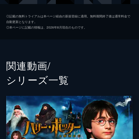
ジェイコブ・コワルスキー
ダン・フォグラー
◎記載の無料トライアルは本ページ経由の新規登録に適用。無料期間終了後は通常料金で
自動更新となります。
クイニー・ゴールドスタイン
アリソン・スドル
◎本ページに記載の情報は、2026年8月現在のものです。
クリーデンス・ベアボーン
エズラ・ミラー
メアリー・ルー・ベアボーン
サマンサ・モートン
ヘンリー・ショー・シニア
ジョン・ヴォイト
関連動画/
セラフィーナ・ピッカリー
カーメン・イジョゴ
シリーズ⼀覧
パーシバル・グレイブス
コリン・ファレル
ロン・パールマン
ローナン・ラフテリー
ジョシュ・カウダリー
フェイス・ウッド＝ブラグローブ