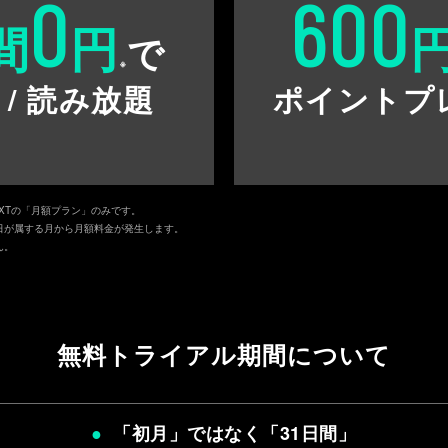
0
600
間
円
で
※
 / 読み放題
ポイントプ
EXTの「月額プラン」のみです。
日が属する月から月額料金が発生します。
ん。
無料トライアル期間について
「初月」ではなく「
31日間
」