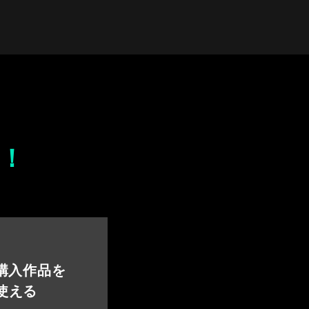
！
 購入作品を
使える