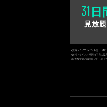
31
日
見放題
※無料トライアルの対象は、U-N
※無料トライアル期間終了日の翌
※日割りでのご請求はいたしませ