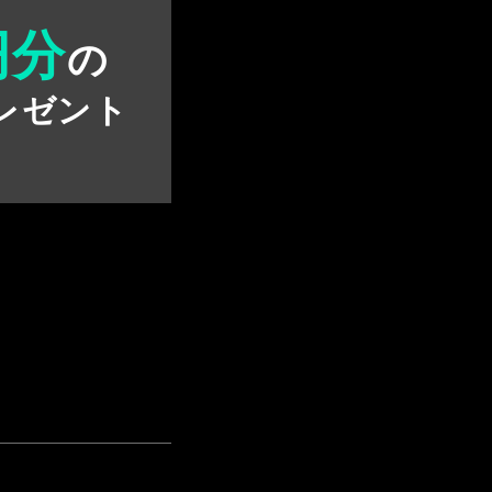
円分
の
レゼント