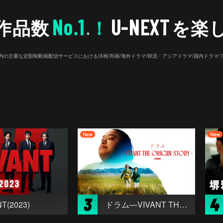
No.1
U-NEXT
作品数
！
を楽
※
26年7⽉ 国内の主要な定額制動画配信サービスにおける洋画/邦画/海外ドラマ/韓流・アジアドラマ/国内ドラ
3
4
T(2023)
ドラム―VIVANT THE ORIGIN STORY―