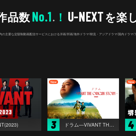
No.1
U-NEXT
作品数
！
を楽
※
26年7⽉ 国内の主要な定額制動画配信サービスにおける洋画/邦画/海外ドラマ/韓流・アジアドラマ/国内ドラ
3
4
T(2023)
ドラム―VIVANT THE ORIGIN STORY―