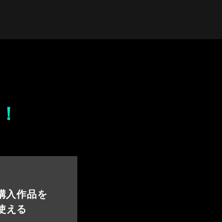
！
 購入作品を
使える