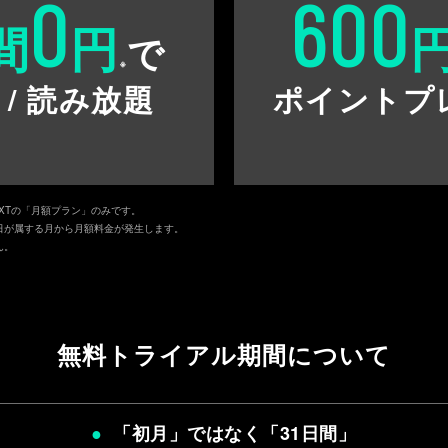
0
600
間
円
で
※
 / 読み放題
ポイントプ
EXTの「月額プラン」のみです。
日が属する月から月額料金が発生します。
ん。
無料トライアル期間について
「初月」ではなく「
31日間
」