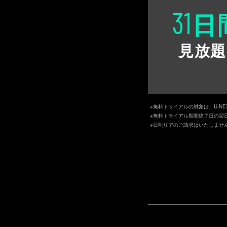
31
日
見放題
※無料トライアルの対象は、U-N
※無料トライアル期間終了日の翌
※日割りでのご請求はいたしませ