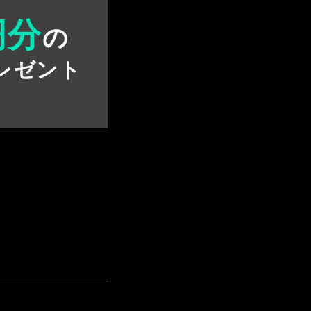
円分
の
レゼント