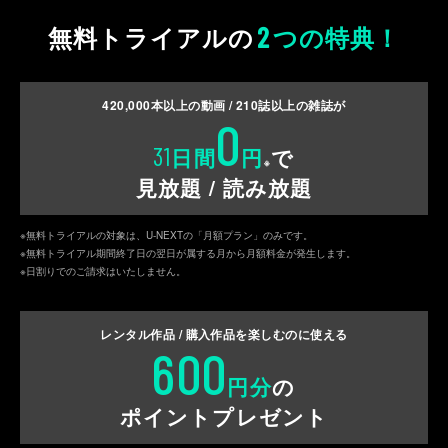
2
無料トライアルの
つの特典！
420,000
本以上の動画 /
210
誌以上の雑誌が
0
31
日間
円
で
※
見放題 / 読み放題
※無料トライアルの対象は、U-NEXTの「月額プラン」のみです。
※無料トライアル期間終了日の翌日が属する月から月額料金が発生します。
※日割りでのご請求はいたしません。
レンタル作品 / 購入作品を
楽しむのに使える
600
円分
の
ポイントプレゼント