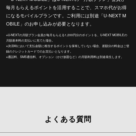
毎月もらえるポイントを活用することで、スマホ代がお得
になるモバイルプランです。ご利用には別途「U-NEXT M
OBILE」のお申し込みが必要となります。
※U-NEXTの月額プラン会員が毎月もらえる1,200円分のポイントを、U-NEXT MOBILEの
月額基本料の支払いに充てた場合。
※決済時において支払金額に相当するポイントを保有していない場合、差額分の料金はご登
録のクレジットカードでのお支払いとなります。
※通話料、SMS通信料、オプション（かけ放題など）の月額利用料は別途発生します。
よくある質問