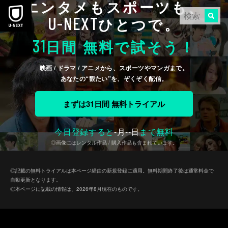
エンタメもスポーツも、
本文へスキップ
U-NEXT
ひとつで。
31
日間 無料で試そう！
映画 / ドラマ / アニメから、スポーツやマンガまで。
あなたの“観たい”を、ぞくぞく配信。
まずは31日間 無料トライアル
今日登録すると
-
月
--
日
まで無料
◎画像にはレンタル作品 / 購入作品も含まれています。
◎記載の無料トライアルは本ページ経由の新規登録に適用。無料期間終了後は通常料金で
自動更新となります。
◎本ページに記載の情報は、2026年8月現在のものです。