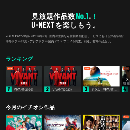
No.1
見放題作品数
！
※
U-NEXT
を楽しもう。
※GEM Partners調べ/2026年7⽉ 国内の主要な定額制動画配信サービスにおける洋画/邦画/
海外ドラマ/韓流・アジアドラマ/国内ドラマ/アニメを調査。別途、有料作品あり。
ランキング
1
2
3
4
VIVANT(2026)
VIVANT(2023)
ドラム―VIVANT THE ORIGIN STORY―
今月のイチオシ作品