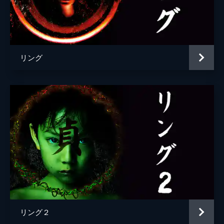
仙頭武則
一瀬隆重
リング
リング２