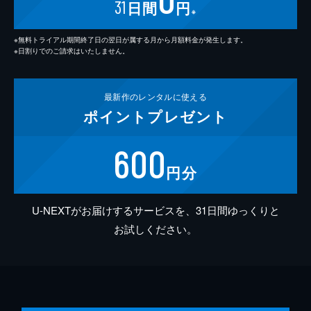
31
日間
円
※
※無料トライアル期間終了日の翌日が属する月から月額料金が発生します。
※日割りでのご請求はいたしません。
最新作の
レンタルに使える
ポイント
プレゼント
600
円分
U-NEXTがお届けするサービスを、31日間ゆっくりと
お試しください。