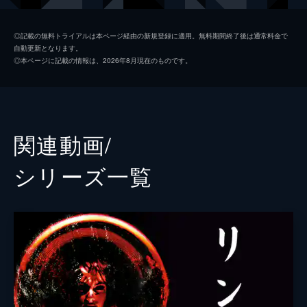
山村貞子
佐伯日菜子
◎記載の無料トライアルは本ページ経由の新規登録に適用。無料期間終了後は通常料金で
自動更新となります。
浅川玲子
松嶋菜々子
◎本ページに記載の情報は、2026年8月現在のものです。
高山竜司
真田広之
宮下
鶴見辰吾
小木茂光
関連動画/
伴大介
シリーズ⼀覧
監督
飯田譲治
脚本
飯田譲治
原作
鈴木光司
音楽
池瀬広
製作
河井真也