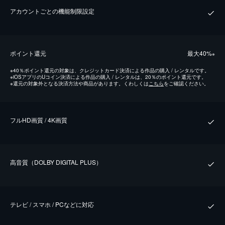
アカウントごとの機能制限設定
ポイント還元
最⼤40%
※
※
40％ポイント還元の対象は、クレジットカード決済による作品の購入 / レンタルです。
※
iOSアプリのUコイン決済による作品の購入 / レンタルは、20％のポイント還元です。
※
還元の対象外となる決済方法や商品があります。くわしくは
こちら
をご確認ください。
フルHD画質 / 4K画質
⾼⾳質（DOLBY DIGITAL PLUS）
テレビ / スマホ / PCなどに対応