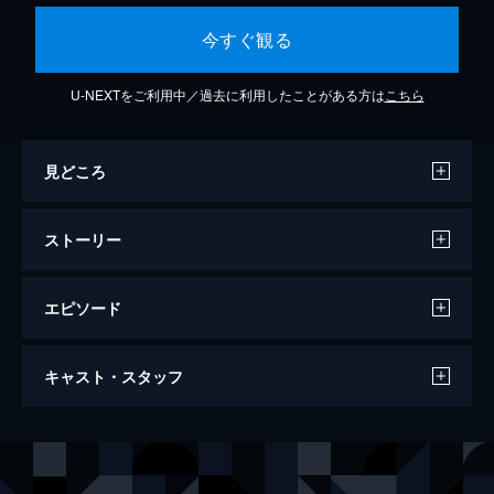
今すぐ観る
U-NEXTをご利用中／過去に利用したことがある方は
こちら
見どころ
ストーリー
エピソード
らせん
キャスト・スタッフ
97分
出演
高野舞
中谷美紀
安藤満男
佐藤浩市