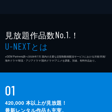
見放題作品数
！
No.1
※
とは
U-NEXT
※GEM Partners調べ/2026年7⽉ 国内の主要な定額制動画配信サービスにおける洋画/邦画/
海外ドラマ/韓流・アジアドラマ/国内ドラマ/アニメを調査。別途、有料作品あり。
01
420,000
本以上が見放題！
最新レンタル作品も充実。