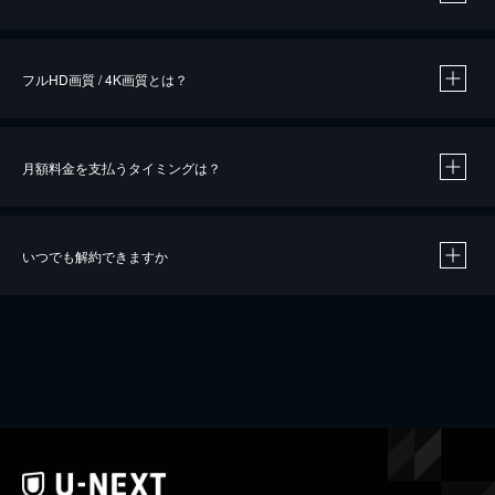
※
作品によって必要なポイントが異なります。
フルHD画質 / 4K画質とは？
月額料金を支払うタイミングは？
※
40％ポイント還元の対象は、クレジットカード決済による作品の購入 / レンタルです。
※
iOSアプリのUコイン決済による作品の購入 / レンタルは、20％のポイント還元です。
※
還元の対象外となる決済方法や商品があります。くわしくは
こちら
をご確認ください。
いつでも解約できますか
こちら