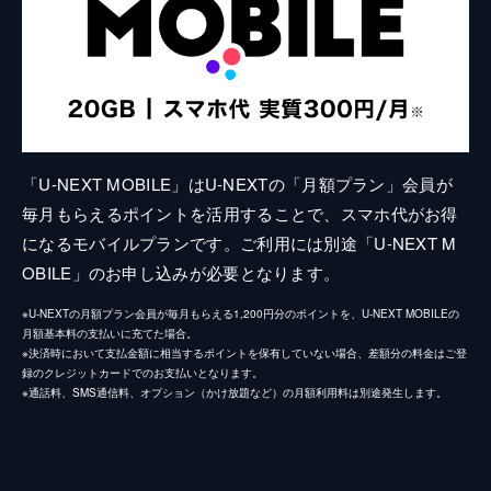
「U-NEXT MOBILE」はU-NEXTの「月額プラン」会員が
毎月もらえるポイントを活用することで、スマホ代がお得
になるモバイルプランです。ご利用には別途「U-NEXT M
OBILE」のお申し込みが必要となります。
※U-NEXTの月額プラン会員が毎月もらえる1,200円分のポイントを、U-NEXT MOBILEの
月額基本料の支払いに充てた場合。
※決済時において支払金額に相当するポイントを保有していない場合、差額分の料金はご登
録のクレジットカードでのお支払いとなります。
※通話料、SMS通信料、オプション（かけ放題など）の月額利用料は別途発生します。