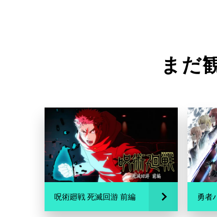
まだ
呪術廻戦 死滅回游 前編