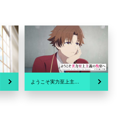
ようこそ実力至上主義の教室へ 4th Season 2年生編1学期