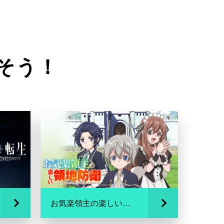
そう！
お気楽領主の楽しい領地防衛～生産系魔術で名もなき村を最強の城塞都市に～