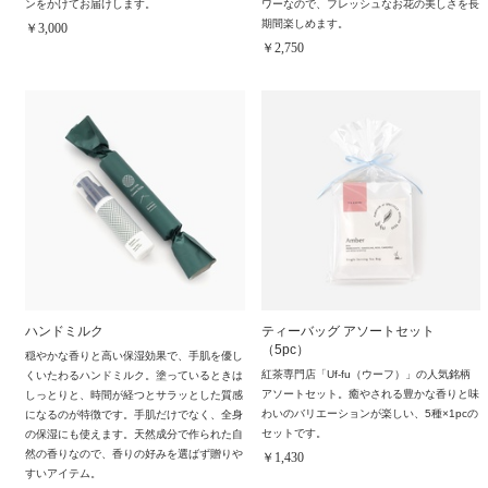
ンをかけてお届けします。
ワーなので、フレッシュなお花の美しさを長
期間楽しめます。
￥3,000
￥2,750
ハンドミルク
ティーバッグ アソートセット
（5pc）
穏やかな香りと高い保湿効果で、手肌を優し
紅茶専門店「Uf-fu（ウーフ）」の人気銘柄
くいたわるハンドミルク。塗っているときは
アソートセット。癒やされる豊かな香りと味
しっとりと、時間が経つとサラッとした質感
わいのバリエーションが楽しい、5種×1pcの
になるのが特徴です。手肌だけでなく、全身
セットです。
の保湿にも使えます。天然成分で作られた自
然の香りなので、香りの好みを選ばず贈りや
￥1,430
すいアイテム。