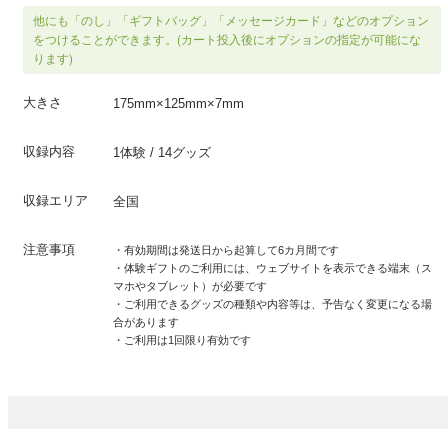
他にも「のし」「ギフトバッグ」「メッセージカード」などのオプション
をつけることができます。(カート投入後にオプションの指定が可能にな
ります)
大きさ
175mm×125mm×7mm
収録内容
1体験 / 14グッズ
収録エリア
全国
注意事項
・有効期間は発送日から起算して6カ月間です
・体験ギフトのご利用には、ウェブサイトを表示できる端末（ス
マホやタブレット）が必要です
・ご利用できるグッズの種類や内容等は、予告なく変更になる場
合があります
・ご利用は1回限り有効です