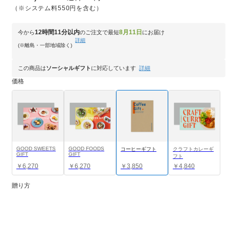
（※システム料550円を含む）
12時間11分以内
8月11日
今から
のご注文で最短
にお届け
詳細
(※離島・一部地域除く)
この商品は
ソーシャルギフト
に対応しています
詳細
価格
GOOD SWEETS
GOOD FOODS
コーヒーギフト
クラフトカレーギ
GIFT
GIFT
フト
￥6,270
￥6,270
￥3,850
￥4,840
贈り方