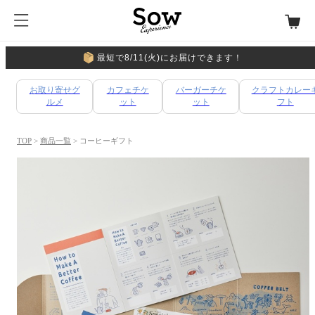
最短で8/11(火)にお届けできます！
お取り寄せグ
カフェチケ
バーガーチケ
クラフトカレー
ルメ
ット
ット
フト
TOP
>
商品一覧
> コーヒーギフト