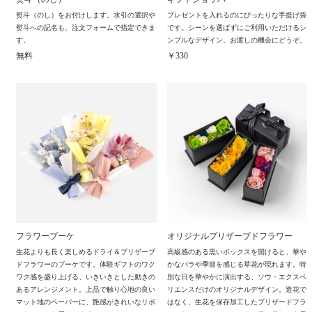
熨斗（のし）をお付けします。水引の選択や
プレゼントを入れるのにぴったりな手提げ袋
熨斗への記名も、注文フォームで指定できま
です。シーンを選ばずにご利用いただけるシ
す。
ンプルなデザイン。お渡しの機会にどうぞ。
無料
￥330
フラワーブーケ
オリジナルプリザーブドフラワー
生花よりも長く楽しめるドライ＆プリザーブ
高級感のある黒いボックスを開けると、華や
ドフラワーのブーケです。体験ギフトのワク
かなバラや季節を感じる草花が現れます。特
ワク感を盛り上げる、いきいきとした動きの
別な日を華やかに演出する、ソウ・エクスペ
あるアレンジメント。上品で触り心地の良い
リエンスだけのオリジナルデザイン。造花で
マット地のペーパーに、艶感がきれいなリボ
はなく、生花を保存加工したプリザードフラ