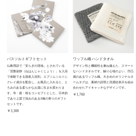
バスソルトギフトセット
ワッフル織 ハンドタオル
仏教用語で「安らぎの境地」とされている
デザイン性と機能性を兼ね備えた、スマート
「涅槃寂静（ねはんじゃくじょう）」を入浴
なハンドタオルです。触り心地のよい、凹凸
で体験できる国産入浴剤。エプソムソルトに
感のあるワッフル織。大きめのオリジナルネ
クレイ成分を配合し、お風呂に入れると、と
ームタグは、素材の説明と洗濯絵表示を組み
ろみのある柔らかなお湯に生まれ変わりま
合わせたアイキャッチなデザインです。
す。寺・庭・桜をコンセプトとした、日本的
￥1,760
であり上質で深みのある3種の香りのギフト
セットです。
￥3,300