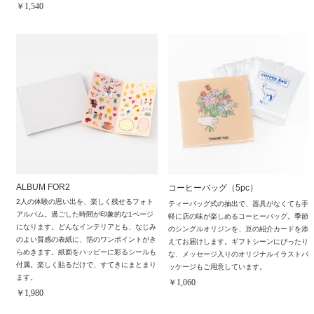
￥1,540
ALBUM FOR2
コーヒーバッグ（5pc）
2人の体験の思い出を、楽しく残せるフォト
ティーバッグ式の抽出で、器具がなくても手
アルバム。過ごした時間が印象的な1ページ
軽に店の味が楽しめるコーヒーバッグ。季節
になります。どんなインテリアとも、なじみ
のシングルオリジンを、豆の紹介カードを添
のよい質感の表紙に、箔のワンポイントがき
えてお届けします。ギフトシーンにぴったり
らめきます。紙面をハッピーに彩るシールも
な、メッセージ入りのオリジナルイラストパ
付属。楽しく貼るだけで、すてきにまとまり
ッケージもご用意しています。
ます。
￥1,060
￥1,980