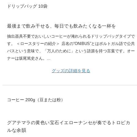
ドリップバッグ 10袋
最後まで飲み干せる、毎日でも飲みたくなる一杯を
抽出器具不要でおいしいコーヒーが淹れられるドリップバッグタイプで
す。 ＜ロースタリーの紹介＞ 店名の“ONIBUS”とはポルトガル語で公共
バスという意味で、「万人のために」という語源を持つ言葉です。オー
ナーは坂尾篤史さん。...
グッズの詳細を見る
コーヒー 200g（豆または粉）
グアテマラの黄色い宝石イエローナンセが奏でるトロピカ
ルな余韻