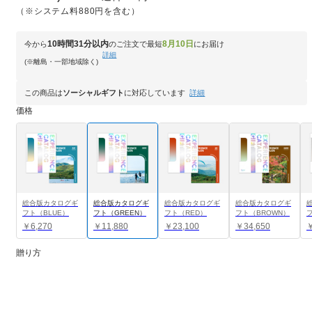
（※システム料880円を含む）
10時間31分以内
8月10日
今から
のご注文で最短
にお届け
詳細
(※離島・一部地域除く)
この商品は
ソーシャルギフト
に対応しています
詳細
価格
総合版カタログギ
総合版カタログギ
総合版カタログギ
総合版カタログギ
フト（BLUE）
フト（GREEN）
フト（RED）
フト（BROWN）
フ
￥6,270
￥11,880
￥23,100
￥34,650
￥
贈り方