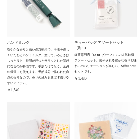
ハンドミルク
ティーバッグ アソートセット
（5pc）
穏やかな香りと高い保湿効果で、手肌を優し
紅茶専門店「Uf-fu（ウーフ）」の人気銘柄
くいたわるハンドミルク。塗っているときは
アソートセット。癒やされる豊かな香りと味
しっとりと、時間が経つとサラッとした質感
わいのバリエーションが楽しい、5種×1pcの
になるのが特徴です。手肌だけでなく、全身
セットです。
の保湿にも使えます。天然成分で作られた自
然の香りなので、香りの好みを選ばず贈りや
￥1,430
すいアイテム。
￥1,540