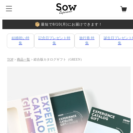
最短で8/10(月)にお届けできます！
結婚祝い特
記念日プレゼント特
旅行券 特
誕生日プレゼント
集
集
集
集
TOP
>
商品一覧
> 総合版カタログギフト（GREEN）