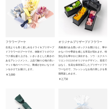
フラワーブーケ
オリジナルプリザーブドフラワー
生花よりも長く楽しめるドライ＆プリザーブ
高級感のある黒いボックスを開けると、華や
ドフラワーのブーケです。体験ギフトのワク
かなバラや季節を感じる草花が現れます。特
ワク感を盛り上げる、いきいきとした動きの
別な日を華やかに演出する、ソウ・エクスペ
あるアレンジメント。上品で触り心地の良い
リエンスだけのオリジナルデザイン。造花で
マット地のペーパーに、艶感がきれいなリボ
はなく、生花を保存加工したプリザードフラ
ンをかけてお届けします。
ワーなので、フレッシュなお花の美しさを長
期間楽しめます。
￥3,000
￥2,750