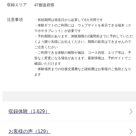
収録エリア
47都道府県
注意事項
・有効期間は発送日から起算して6カ月間です
・体験ギフトのご利用には、ウェブサイトを表示できる端末（ス
マホやタブレット）が必要です
・予約期限があります。体験期限の2週間前までに予約していただ
くよう贈り先様にお伝えください。期限の延長はできませんので
ご注意ください
・ご利用できる体験の種類や施設、コース内容、エリア等は、予
告なく変更になる場合があります。最新情報は、予約サイトでご
確認いただけます
・体験場所までの往復交通費など諸経費はお客様のご負担となり
ます
収録体験（1,629）
お客様の声（129）