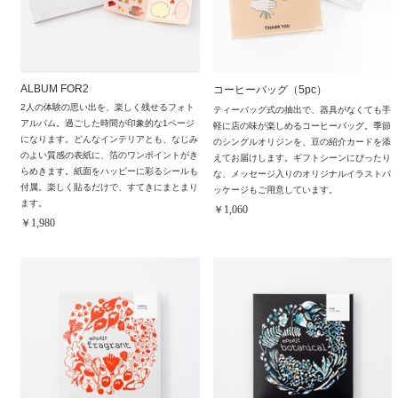
ALBUM FOR2
コーヒーバッグ（5pc）
2人の体験の思い出を、楽しく残せるフォト
ティーバッグ式の抽出で、器具がなくても手
アルバム。過ごした時間が印象的な1ページ
軽に店の味が楽しめるコーヒーバッグ。季節
になります。どんなインテリアとも、なじみ
のシングルオリジンを、豆の紹介カードを添
のよい質感の表紙に、箔のワンポイントがき
えてお届けします。ギフトシーンにぴったり
らめきます。紙面をハッピーに彩るシールも
な、メッセージ入りのオリジナルイラストパ
付属。楽しく貼るだけで、すてきにまとまり
ッケージもご用意しています。
ます。
￥1,060
￥1,980