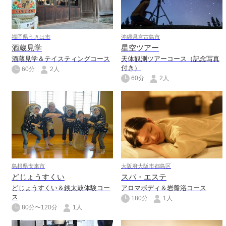
福岡県うきは市
沖縄県宮古島市
酒蔵見学
星空ツアー
酒蔵見学＆テイスティングコース
天体観測ツアーコース（記念写真
付き）
60分
2人
60分
2人
島根県安来市
大阪府大阪市都島区
どじょうすくい
スパ・エステ
どじょうすくい＆銭太鼓体験コー
アロマボディ＆岩盤浴コース
ス
180分
1人
80分〜120分
1人