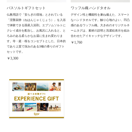
バスソルトギフトセット
ワッフル織 ハンドタオル
仏教用語で「安らぎの境地」とされている
デザイン性と機能性を兼ね備えた、スマート
「涅槃寂静（ねはんじゃくじょう）」を入浴
なハンドタオルです。触り心地のよい、凹凸
で体験できる国産入浴剤。エプソムソルトに
感のあるワッフル織。大きめのオリジナルネ
クレイ成分を配合し、お風呂に入れると、と
ームタグは、素材の説明と洗濯絵表示を組み
ろみのある柔らかなお湯に生まれ変わりま
合わせたアイキャッチなデザインです。
す。寺・庭・桜をコンセプトとした、日本的
￥1,760
であり上質で深みのある3種の香りのギフト
セットです。
￥3,300