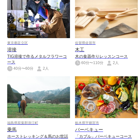
東京都足立区
佐賀県佐賀市
溶接
木工
TIG溶接で作るメタルフラワーコ
木の食器作りレッスンコース
ース
60分〜110分
2人
40分〜60分
2人
福島県双葉郡浪江町
栃木県宇都宮市
乗馬
バーベキュー
ホーストレッキング＆馬のお世話
「カブル」バーベキューコース