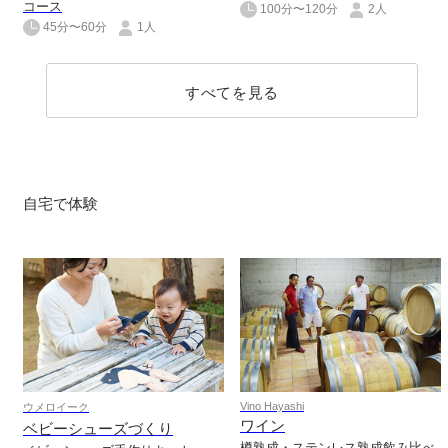
コース
100分〜120分
2人
45分〜60分
1人
すべてを見る
自宅で体験
Vino Hayashi
ウメロイーク
ワイン
ベビーシューズづくり
樽熟成・ステンレス熟成飲み比べ