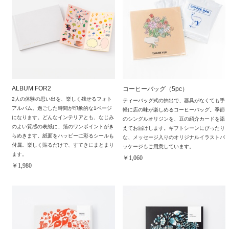
ALBUM FOR2
コーヒーバッグ（5pc）
2人の体験の思い出を、楽しく残せるフォト
ティーバッグ式の抽出で、器具がなくても手
アルバム。過ごした時間が印象的な1ページ
軽に店の味が楽しめるコーヒーバッグ。季節
になります。どんなインテリアとも、なじみ
のシングルオリジンを、豆の紹介カードを添
のよい質感の表紙に、箔のワンポイントがき
えてお届けします。ギフトシーンにぴったり
らめきます。紙面をハッピーに彩るシールも
な、メッセージ入りのオリジナルイラストパ
付属。楽しく貼るだけで、すてきにまとまり
ッケージもご用意しています。
ます。
￥1,060
￥1,980