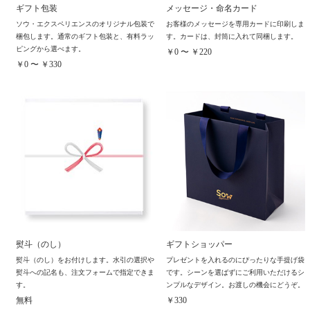
ギフト包装
メッセージ・命名カード
ソウ・エクスペリエンスのオリジナル包装で
お客様のメッセージを専用カードに印刷しま
梱包します。通常のギフト包装と、有料ラッ
す。カードは、封筒に入れて同梱します。
ピングから選べます。
￥0 〜 ￥220
￥0 〜 ￥330
熨斗（のし）
ギフトショッパー
熨斗（のし）をお付けします。水引の選択や
プレゼントを入れるのにぴったりな手提げ袋
熨斗への記名も、注文フォームで指定できま
です。シーンを選ばずにご利用いただけるシ
す。
ンプルなデザイン。お渡しの機会にどうぞ。
無料
￥330