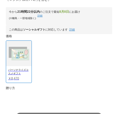
21時間22分以内
8月8日
今から
のご注文で最短
にお届け
詳細
(※離島・一部地域除く)
この商品は
ソーシャルギフト
に対応しています
詳細
価格
パーソナライズコ
スメギフト
￥8,470
贈り方