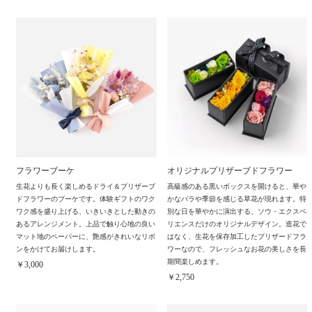
フラワーブーケ
オリジナルプリザーブドフラワー
生花よりも長く楽しめるドライ＆プリザーブ
高級感のある黒いボックスを開けると、華や
ドフラワーのブーケです。体験ギフトのワク
かなバラや季節を感じる草花が現れます。特
ワク感を盛り上げる、いきいきとした動きの
別な日を華やかに演出する、ソウ・エクスペ
あるアレンジメント。上品で触り心地の良い
リエンスだけのオリジナルデザイン。造花で
マット地のペーパーに、艶感がきれいなリボ
はなく、生花を保存加工したプリザードフラ
ンをかけてお届けします。
ワーなので、フレッシュなお花の美しさを長
期間楽しめます。
￥3,000
￥2,750