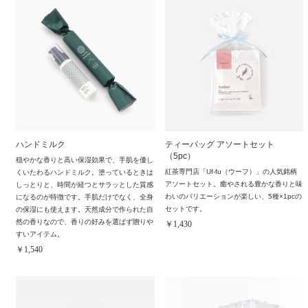
ハンドミルク
ティーバッグ アソートセット
（5pc）
穏やかな香りと高い保湿効果で、手肌を優し
紅茶専門店「Uf-fu（ウーフ）」の人気銘柄
くいたわるハンドミルク。塗っているときは
アソートセット。癒やされる豊かな香りと味
しっとりと、時間が経つとサラッとした質感
わいのバリエーションが楽しい、5種×1pcの
になるのが特徴です。手肌だけでなく、全身
セットです。
の保湿にも使えます。天然成分で作られた自
然の香りなので、香りの好みを選ばず贈りや
￥1,430
すいアイテム。
￥1,540