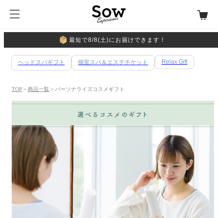
最短で8/8(土)にお届けできます！
Relax Gift
ヘッドスパギフト
個室スパ＆エステチケット
TOP
>
商品一覧
> パーソナライズコスメギフト