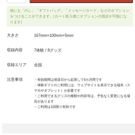
他にも「のし」「ギフトバッグ」「メッセージカード」などのオプション
をつけることができます。(カート投入後にオプションの指定が可能にな
ります)
大きさ
167mm×100mm×5mm
収録内容
7体験 / 8グッズ
収録エリア
全国
注意事項
・有効期間は発送日から起算して6カ月間です
・体験ギフトのご利用には、ウェブサイトを表示できる端末（ス
マホやタブレット）が必要です
・ご利用できるグッズの種類や内容等は、予告なく変更になる場
合があります
・ご利用は1回限り有効です