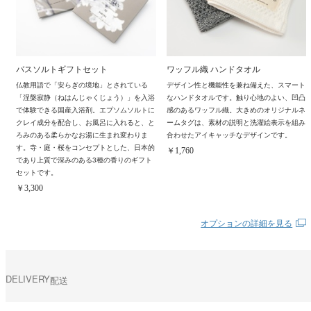
バスソルトギフトセット
ワッフル織 ハンドタオル
仏教用語で「安らぎの境地」とされている
デザイン性と機能性を兼ね備えた、スマート
「涅槃寂静（ねはんじゃくじょう）」を入浴
なハンドタオルです。触り心地のよい、凹凸
で体験できる国産入浴剤。エプソムソルトに
感のあるワッフル織。大きめのオリジナルネ
クレイ成分を配合し、お風呂に入れると、と
ームタグは、素材の説明と洗濯絵表示を組み
ろみのある柔らかなお湯に生まれ変わりま
合わせたアイキャッチなデザインです。
す。寺・庭・桜をコンセプトとした、日本的
￥1,760
であり上質で深みのある3種の香りのギフト
セットです。
￥3,300
オプションの詳細を見る
DELIVERY
配送