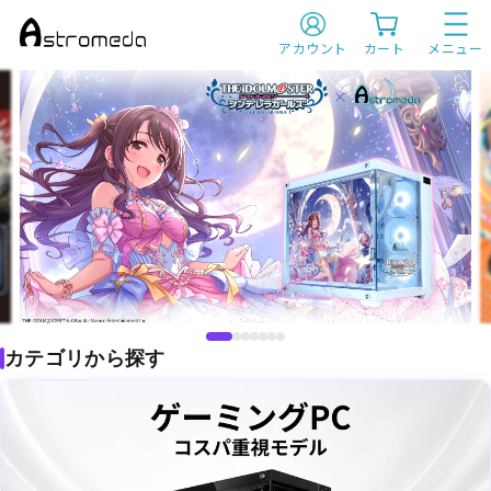
A
s
アカウント
カート
メニュー
t
r
o
m
e
d
a
（ア
ス
ト
ロ
メ
ダ）
|
ゲ
ー
ミ
ン
グ
カテゴリから探す
P
C
|
ア
ニ
メ
コ
ラ