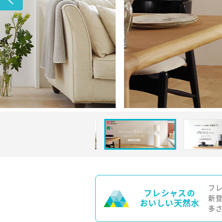
フ
フレシャスの
新
おいしい天然水
多