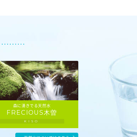
森に湧きでる天然水
FRECIOUS木曽
KISO