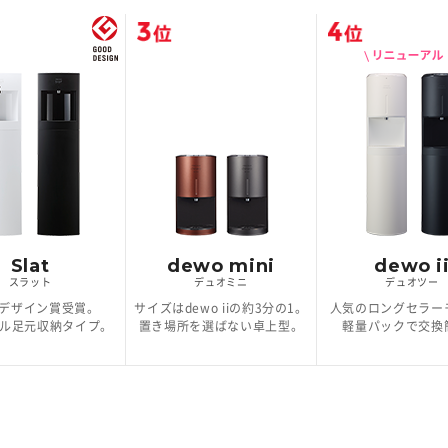
Slat
dewo mini
dewo i
スラット
デュオミニ
デュオツー
デザイン賞受賞。
サイズはdewo iiの約3分の1。
人気のロングセラー
ボトル足元収納タイプ。
置き場所を選ばない卓上型。
軽量パックで交換