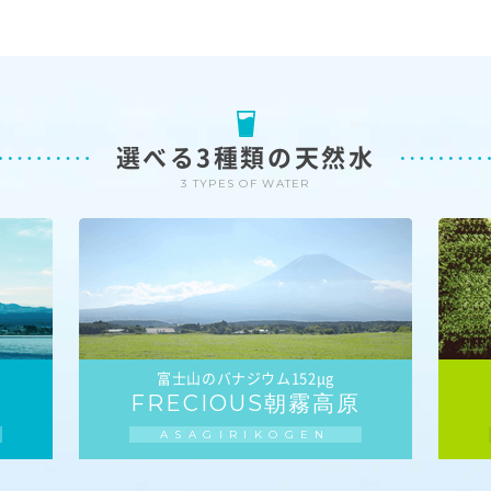
選べる3種類の天然水
3 TYPES OF WATER
富士山のバナジウム152μg
FRECIOUS朝霧高原
ASAGIRIKOGEN