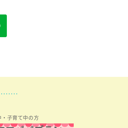
中・子育て中の方
Slat+cafe初回特典