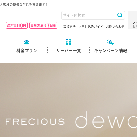
お客様の快適な生活を支えます！
マ
0
7
送料無料
円
最短お届け
日後
取扱方法
お申し込みガイド
お問い合わせ
M
料金プラン
サーバー一覧
キャンペーン情報