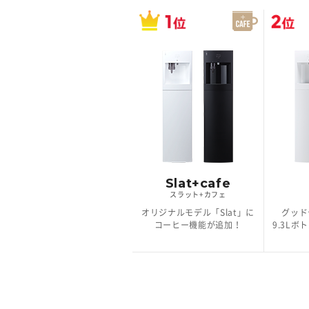
Slat+cafe
スラット+カフェ
オリジナルモデル「Slat」に
グッド
コーヒー機能が追加！
9.3L